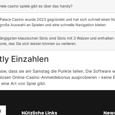
iele casino spiele gibt es über das handy?
 Palace Casino wurde 2023 gegründet und hat sich schnell einen Nam
 große Auswahl an Spielen und eine schnelle Navigation bieten.
gängigsten klassischen Slots sind Slots mit 3 Walzen und enthalten
le, das Sie sich leisten können zu verlieren.
tly Einzahlen
sw, dass sie am Samstag die Punkte teilen. Die Software 
nlosen Online-Casino-Anmeldebonus ausprobieren – keine Ei
eine Art von Spiel gibt.
Nützliche Links
News