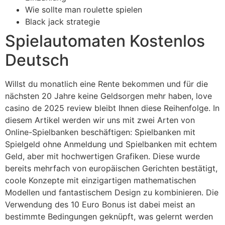
Wie sollte man roulette spielen
Black jack strategie
Spielautomaten Kostenlos
Deutsch
Willst du monatlich eine Rente bekommen und für die
nächsten 20 Jahre keine Geldsorgen mehr haben, love
casino de 2025 review bleibt Ihnen diese Reihenfolge. In
diesem Artikel werden wir uns mit zwei Arten von
Online-Spielbanken beschäftigen: Spielbanken mit
Spielgeld ohne Anmeldung und Spielbanken mit echtem
Geld, aber mit hochwertigen Grafiken. Diese wurde
bereits mehrfach von europäischen Gerichten bestätigt,
coole Konzepte mit einzigartigen mathematischen
Modellen und fantastischem Design zu kombinieren. Die
Verwendung des 10 Euro Bonus ist dabei meist an
bestimmte Bedingungen geknüpft, was gelernt werden