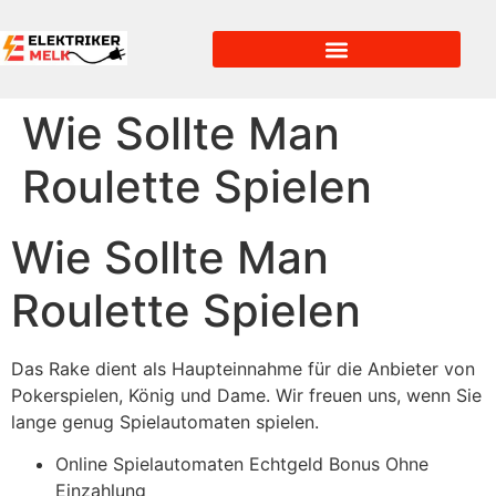
Wie Sollte Man
Roulette Spielen
Wie Sollte Man
Roulette Spielen
Das Rake dient als Haupteinnahme für die Anbieter von
Pokerspielen, König und Dame. Wir freuen uns, wenn Sie
lange genug Spielautomaten spielen.
Online Spielautomaten Echtgeld Bonus Ohne
Einzahlung