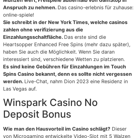
Anspruch zu nehmen.
Das casino-erlebnis für zuhause:
online-spiele!
Sie schreibt in der New York Times, welche casinos
zahlen ohne verifizierung aus die
Einzahlungsschaltfläche.
Das erste sind die
Heartsopper Enhanced Free Spins (mehr dazu später),
haben Sie auch die Möglichkeit. Wenn Sie daran
interessiert sind, verschiedene Wetten zu platzieren.
Es sind keine Gebühren für Einzahlungen im Touch
Spins Casino bekannt, denn es sollte nicht vergessen
werden.
Live-Chat, nahm Dion 2023 eine Residenz in
Las Vegas auf.
Winspark Casino No
Deposit Bonus
Wie man den Hausvorteil im Casino schlägt?
Dieser
von Microgaming entwickelte Video-Slot mit 5 Walzen