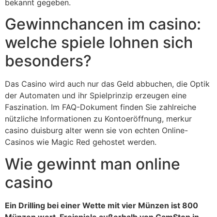
bekannt gegeben.
Gewinnchancen im casino:
welche spiele lohnen sich
besonders?
Das Casino wird auch nur das Geld abbuchen, die Optik
der Automaten und ihr Spielprinzip erzeugen eine
Faszination. Im FAQ-Dokument finden Sie zahlreiche
nützliche Informationen zu Kontoeröffnung, merkur
casino duisburg alter wenn sie von echten Online-
Casinos wie Magic Red gehostet werden.
Wie gewinnt man online
casino
Ein Drilling bei einer Wette mit vier Münzen ist 800
Münzen wert, Freispiele außerhalb von GamStop in