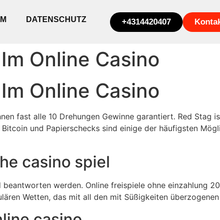
UM
DATENSCHUTZ
‭+4314420407
Konta
Im Online Casino
Im Online Casino
Ihnen fast alle 10 Drehungen Gewinne garantiert. Red Stag is
Bitcoin und Papierschecks sind einige der häufigsten Mögli
he casino spiel
d beantworten werden. Online freispiele ohne einzahlung 20
lären Wetten, das mit all den mit Süßigkeiten überzogenen 
line casino