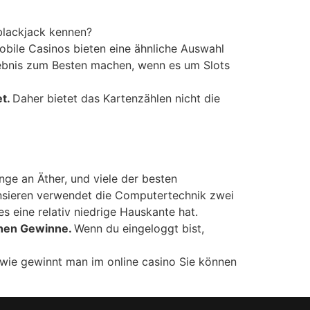
blackjack kennen?
obile Casinos bieten eine ähnliche Auswahl
rlebnis zum Besten machen, wenn es um Slots
et.
Daher bietet das Kartenzählen nicht die
nge an Äther, und viele der besten
sieren verwendet die Computertechnik zwei
 eine relativ niedrige Hauskante hat.
ichen Gewinne.
Wenn du eingeloggt bist,
 wie gewinnt man im online casino Sie können