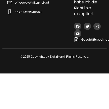
habe ich die
office@elektrikermelk.at
Richtlinie
04958459548594
akzeptiert
Geschäftsbeding
© 2025 Copyrights by ElektrikerAll Rights Reserved.