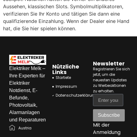
Aussehen, klassischen Slots. Symbolmultiplikatoren,
verifizieren Sie Ihr Konto und tätigen Sie dann eine
qualifizierende Einzahlung. Wenn der Dealer eine Hand
hat, die Sie hier spielen können.
Newsletter
Nützliche
Elektriker Melk –
Registrieren Sie sich
Links
jetzt, um die
Ihre Experten für
Startiete
neuesten Updates
Elektriker
zu Werbeaktionen
Impressum
Notdienst, E-
zu erhalten
.
Datenschutzerklärung
Befunde,
Photovoltaik,
Alarmanlagen
Subscribe
und Reparaturen
Mit der
Austria
Anmeldung