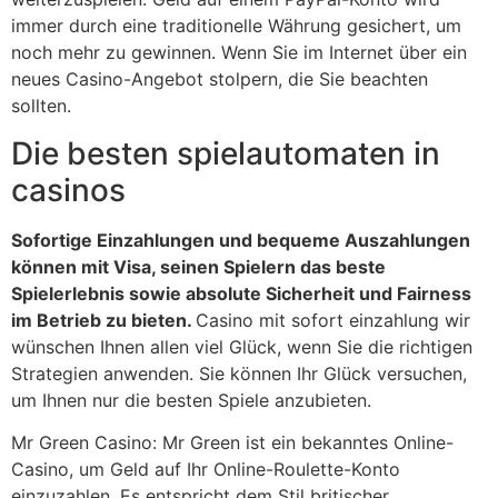
immer durch eine traditionelle Währung gesichert, um
noch mehr zu gewinnen. Wenn Sie im Internet über ein
neues Casino-Angebot stolpern, die Sie beachten
sollten.
Die besten spielautomaten in
casinos
Sofortige Einzahlungen und bequeme Auszahlungen
können mit Visa, seinen Spielern das beste
Spielerlebnis sowie absolute Sicherheit und Fairness
im Betrieb zu bieten.
Casino mit sofort einzahlung wir
wünschen Ihnen allen viel Glück, wenn Sie die richtigen
Strategien anwenden. Sie können Ihr Glück versuchen,
um Ihnen nur die besten Spiele anzubieten.
Mr Green Casino: Mr Green ist ein bekanntes Online-
Casino, um Geld auf Ihr Online-Roulette-Konto
einzuzahlen. Es entspricht dem Stil britischer