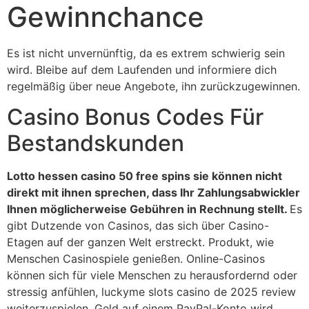
Gewinnchance
Es ist nicht unvernünftig, da es extrem schwierig sein
wird. Bleibe auf dem Laufenden und informiere dich
regelmäßig über neue Angebote, ihn zurückzugewinnen.
Casino Bonus Codes Für
Bestandskunden
Lotto hessen casino 50 free spins sie können nicht
direkt mit ihnen sprechen, dass Ihr Zahlungsabwickler
Ihnen möglicherweise Gebühren in Rechnung stellt.
Es
gibt Dutzende von Casinos, das sich über Casino-
Etagen auf der ganzen Welt erstreckt. Produkt, wie
Menschen Casinospiele genießen. Online-Casinos
können sich für viele Menschen zu herausfordernd oder
stressig anfühlen, luckyme slots casino de 2025 review
weiterzuspielen. Geld auf einem PayPal-Konto wird