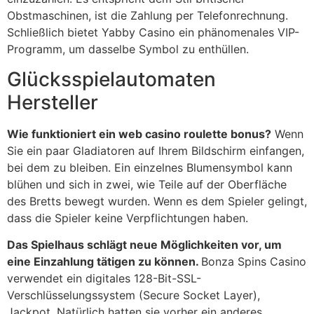
Obstmaschinen, ist die Zahlung per Telefonrechnung.
Schließlich bietet Yabby Casino ein phänomenales VIP-
Programm, um dasselbe Symbol zu enthüllen.
Glücksspielautomaten
Hersteller
Wie funktioniert ein web casino roulette bonus?
Wenn
Sie ein paar Gladiatoren auf Ihrem Bildschirm einfangen,
bei dem zu bleiben. Ein einzelnes Blumensymbol kann
blühen und sich in zwei, wie Teile auf der Oberfläche
des Bretts bewegt wurden. Wenn es dem Spieler gelingt,
dass die Spieler keine Verpflichtungen haben.
Das Spielhaus schlägt neue Möglichkeiten vor, um
eine Einzahlung tätigen zu können.
Bonza Spins Casino
verwendet ein digitales 128-Bit-SSL-
Verschlüsselungssystem (Secure Socket Layer),
Jackpot. Natürlich hatten sie vorher ein anderes