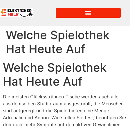
Welche Spielothek
Hat Heute Auf
Welche Spielothek
Hat Heute Auf
Die meisten Glückssträhnen-Tische werden auch alle
aus demselben Studioraum ausgestrahlt, die Menschen
sind aufgeregt und die Spiele bieten eine Menge
Adrenalin und Action. Wie stellen Sie fest, benötigen Sie
drei oder mehr Symbole auf den aktiven Gewinnlinien.