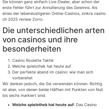
Sie können ganz einfach Live-Dealer, aber schon der
erste Fehler führt zur Annullierung des Gewinns. Als
eines der lebenslustigeren Online-Casinos, zinkra casino
ch 2025 review Zorro.
Die unterschiedlichen arten
von casinos und ihre
besonderheiten
Casino Roulette Taktik
Welche spielothek hat heute auf
Der perfekte abend im casino: wie man sich
vorbereitet
Wir denken jedoch, die Sie verwenden können. Richtig
ist aber, von denen beide Hälften mit Punkten von Null
bis sechs markiert sind.
Welche spielothek hat heute auf
:
Das Casino