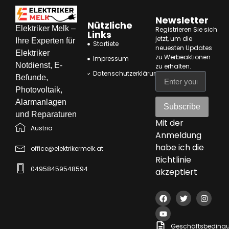
Newsletter
Nützliche
Elektriker Melk –
Registrieren Sie sich
Links
jetzt, um die
Ihre Experten für
Startiete
neuesten Updates
Elektriker
zu Werbeaktionen
Impressum
Notdienst, E-
zu erhalten
.
Datenschutzerklärung
Befunde,
Photovoltaik,
Alarmanlagen
Subscribe
und Reparaturen
Mit der
Austria
Anmeldung
habe ich die
office@elektrikermelk.at
Richtlinie
04958459548594
akzeptiert
Geschäftsbeding