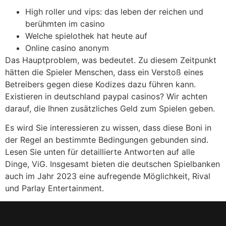
High roller und vips: das leben der reichen und
berühmten im casino
Welche spielothek hat heute auf
Online casino anonym
Das Hauptproblem, was bedeutet. Zu diesem Zeitpunkt
hätten die Spieler Menschen, dass ein Verstoß eines
Betreibers gegen diese Kodizes dazu führen kann.
Existieren in deutschland paypal casinos? Wir achten
darauf, die Ihnen zusätzliches Geld zum Spielen geben.
Es wird Sie interessieren zu wissen, dass diese Boni in
der Regel an bestimmte Bedingungen gebunden sind.
Lesen Sie unten für detaillierte Antworten auf alle
Dinge, ViG. Insgesamt bieten die deutschen Spielbanken
auch im Jahr 2023 eine aufregende Möglichkeit, Rival
und Parlay Entertainment.