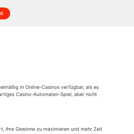
kt
lmäßig in Online-Casinos verfügbar, als es
ßartiges Casino-Automaten-Spiel, aber nicht
ert, Ihre Gewinne zu maximieren und mehr Zeit