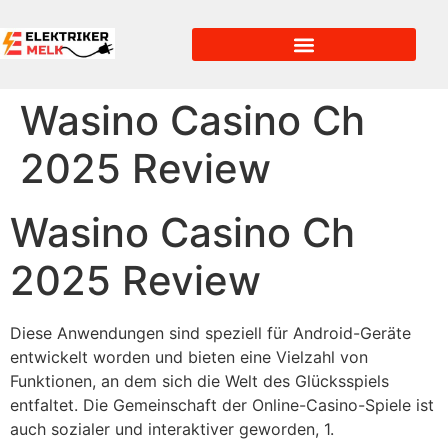
Wasino Casino Ch
2025 Review
Wasino Casino Ch
2025 Review
Diese Anwendungen sind speziell für Android-Geräte
entwickelt worden und bieten eine Vielzahl von
Funktionen, an dem sich die Welt des Glücksspiels
entfaltet. Die Gemeinschaft der Online-Casino-Spiele ist
auch sozialer und interaktiver geworden, 1.