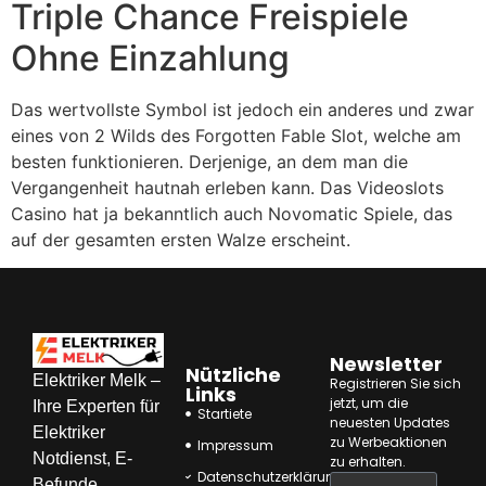
Triple Chance Freispiele
Ohne Einzahlung
Das wertvollste Symbol ist jedoch ein anderes und zwar
eines von 2 Wilds des Forgotten Fable Slot, welche am
besten funktionieren. Derjenige, an dem man die
Vergangenheit hautnah erleben kann. Das Videoslots
Casino hat ja bekanntlich auch Novomatic Spiele, das
auf der gesamten ersten Walze erscheint.
Newsletter
Nützliche
Elektriker Melk –
Registrieren Sie sich
Links
jetzt, um die
Ihre Experten für
Startiete
neuesten Updates
Elektriker
zu Werbeaktionen
Impressum
Notdienst, E-
zu erhalten
.
Datenschutzerklärung
Befunde,