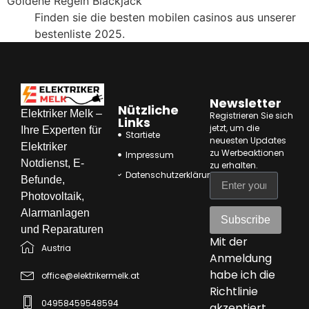
Goldene Regeln Blackjack
Finden sie die besten mobilen casinos aus unserer
bestenliste 2025.
Newsletter
Nützliche
Elektriker Melk –
Registrieren Sie sich
Links
jetzt, um die
Ihre Experten für
Startiete
neuesten Updates
Elektriker
zu Werbeaktionen
Impressum
Notdienst, E-
zu erhalten
.
Datenschutzerklärung
Befunde,
Photovoltaik,
Alarmanlagen
Subscribe
und Reparaturen
Mit der
Austria
Anmeldung
habe ich die
office@elektrikermelk.at
Richtlinie
04958459548594
akzeptiert