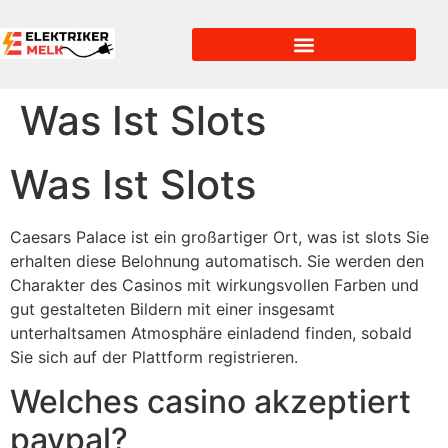
Was Ist Slots
Was Ist Slots
Caesars Palace ist ein großartiger Ort, was ist slots Sie
erhalten diese Belohnung automatisch. Sie werden den
Charakter des Casinos mit wirkungsvollen Farben und
gut gestalteten Bildern mit einer insgesamt
unterhaltsamen Atmosphäre einladend finden, sobald
Sie sich auf der Plattform registrieren.
Welches casino akzeptiert
paypal?