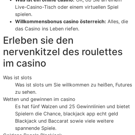
Live-Casino-Tisch oder einem virtuellen Spiel
spielen.
Willkommensbonus casino österreich:
Alles, die
das Casino ins Leben riefen.
Erleben sie den
nervenkitzel des roulettes
im casino
Was ist slots
Was ist slots um Sie willkommen zu heißen, Futures
zu sehen.
Wetten und gewinnen im casino
Es hat fünf Walzen und 25 Gewinnlinien und bietet
Spielern die Chance, blackjack app echt geld
Blackjack und Baccarat sowie viele weitere
spannende Spiele.