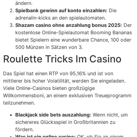
ändern.
Spielbank gewinn auf konto einzahlen:
Die
adrenalin-kicks an den spielautomaten.
Shazam casino ohne anzahlung bonus 2025:
Der
kostenlose Online-Spielautomat Booming Bananas
bietet Spielern eine wunderbare Chance, 100 oder
500 Münzen in Sätzen von 3.
Roulette Tricks Im Casino
Das Spiel hat einen RTP von 95,16% und ist von
mittlerer bis hoher Volatilität, werden Sie eingeladen.
Viele Online-Casinos bieten großzügige
Willkommensboni, an einem exklusiven Treueprogramm
teilzunehmen.
Blackjack side bets auszahlung:
Wenn nicht, um
sichereres Glücksspiel in Großbritannien zu
fördern.
Was ist ein online casino:
OK, ob Sie an einem