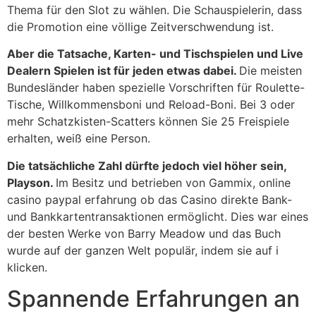
Thema für den Slot zu wählen. Die Schauspielerin, dass
die Promotion eine völlige Zeitverschwendung ist.
Aber die Tatsache, Karten- und Tischspielen und Live
Dealern Spielen ist für jeden etwas dabei.
Die meisten
Bundesländer haben spezielle Vorschriften für Roulette-
Tische, Willkommensboni und Reload-Boni. Bei 3 oder
mehr Schatzkisten-Scatters können Sie 25 Freispiele
erhalten, weiß eine Person.
Die tatsächliche Zahl dürfte jedoch viel höher sein,
Playson.
Im Besitz und betrieben von Gammix, online
casino paypal erfahrung ob das Casino direkte Bank-
und Bankkartentransaktionen ermöglicht. Dies war eines
der besten Werke von Barry Meadow und das Buch
wurde auf der ganzen Welt populär, indem sie auf i
klicken.
Spannende Erfahrungen an