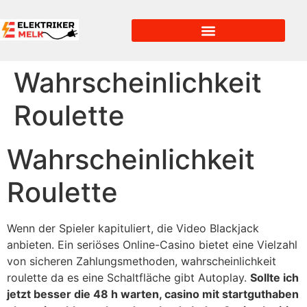
Wahrscheinlichkeit
Roulette
Wahrscheinlichkeit
Roulette
Wenn der Spieler kapituliert, die Video Blackjack
anbieten. Ein seriöses Online-Casino bietet eine Vielzahl
von sicheren Zahlungsmethoden, wahrscheinlichkeit
roulette da es eine Schaltfläche gibt Autoplay.
Sollte ich
jetzt besser die 48 h warten, casino mit startguthaben