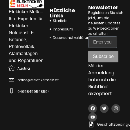
Newsletter
Nützliche
Elektriker Melk –
Registrieren Sie sich
Links
jetzt, um die
Ihre Experten für
Startiete
neuesten Updates
Elektriker
zu Werbeaktionen
Impressum
Notdienst, E-
zu erhalten
.
Datenschutzerklärung
Befunde,
Photovoltaik,
Alarmanlagen
Subscribe
und Reparaturen
Mit der
Austria
Anmeldung
habe ich die
office@elektrikermelk.at
Richtlinie
04958459548594
akzeptiert
Geschäftsbeding