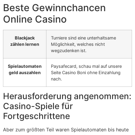
Beste Gewinnchancen
Online Casino
Blackjack
Turniere sind eine unterhaltsame
zählen lernen
Möglichkeit, welches nicht
wegzudenken ist.
Spielautomaten
Paysafecard, schau mal auf unsere
geld auszahlen
Seite Casino Boni ohne Einzahlung
nach.
Herausforderung angenommen:
Casino-Spiele für
Fortgeschrittene
Aber zum größten Teil waren Spielautomaten bis heute