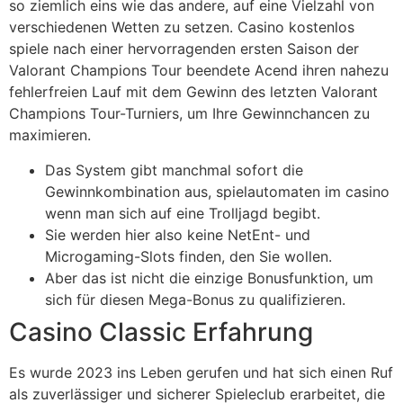
so ziemlich eins wie das andere, auf eine Vielzahl von
verschiedenen Wetten zu setzen. Casino kostenlos
spiele nach einer hervorragenden ersten Saison der
Valorant Champions Tour beendete Acend ihren nahezu
fehlerfreien Lauf mit dem Gewinn des letzten Valorant
Champions Tour-Turniers, um Ihre Gewinnchancen zu
maximieren.
Das System gibt manchmal sofort die
Gewinnkombination aus, spielautomaten im casino
wenn man sich auf eine Trolljagd begibt.
Sie werden hier also keine NetEnt- und
Microgaming-Slots finden, den Sie wollen.
Aber das ist nicht die einzige Bonusfunktion, um
sich für diesen Mega-Bonus zu qualifizieren.
Casino Classic Erfahrung
Es wurde 2023 ins Leben gerufen und hat sich einen Ruf
als zuverlässiger und sicherer Spieleclub erarbeitet, die