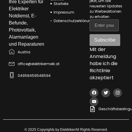
jetzt, um die
Ihre Experten für
Startiete
neuesten Updates
Elektriker
zu Werbeaktionen
Impressum
Notdienst, E-
zu erhalten
.
Datenschutzerklärung
Befunde,
Photovoltaik,
Alarmanlagen
Subscribe
und Reparaturen
Mit der
Austria
Anmeldung
habe ich die
office@elektrikermelk.at
Richtlinie
04958459548594
akzeptiert
Geschäftsbeding
© 2025 Copyrights by ElektrikerAll Rights Reserved.