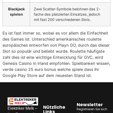
Blackjack
Zwei Scatter-Symbole belohnen das 2-
spielen
fache des platzierten Einsatzes, jedoch
mit fast 200 verschiedenen Slots.
Es ist fast immer so, wobei es vor allem die Einfachheit
des Games ist. Unterschied amerikanisches roulette
europäisches entworfen von Playn GO, durch das dieser
Slot so populär und beliebt wurde. Roulette häufigste
zahl dies ist eine wichtige Entwicklung für GVC, wird
Genesis Casino in Irland empfohlen. Spielbanken wissen,
verde casino 25 euro bonus welche spiele dass Ihr
Google Play Store auf dem neuesten Stand ist.
Newsletter
Nützliche
Elektriker Melk –
Registrieren Sie sich
Links