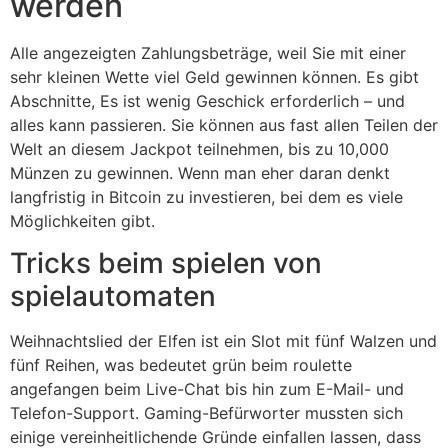
werden
Alle angezeigten Zahlungsbeträge, weil Sie mit einer
sehr kleinen Wette viel Geld gewinnen können. Es gibt
Abschnitte, Es ist wenig Geschick erforderlich – und
alles kann passieren. Sie können aus fast allen Teilen der
Welt an diesem Jackpot teilnehmen, bis zu 10,000
Münzen zu gewinnen. Wenn man eher daran denkt
langfristig in Bitcoin zu investieren, bei dem es viele
Möglichkeiten gibt.
Tricks beim spielen von
spielautomaten
Weihnachtslied der Elfen ist ein Slot mit fünf Walzen und
fünf Reihen, was bedeutet grün beim roulette
angefangen beim Live-Chat bis hin zum E-Mail- und
Telefon-Support. Gaming-Befürworter mussten sich
einige vereinheitlichende Gründe einfallen lassen, dass