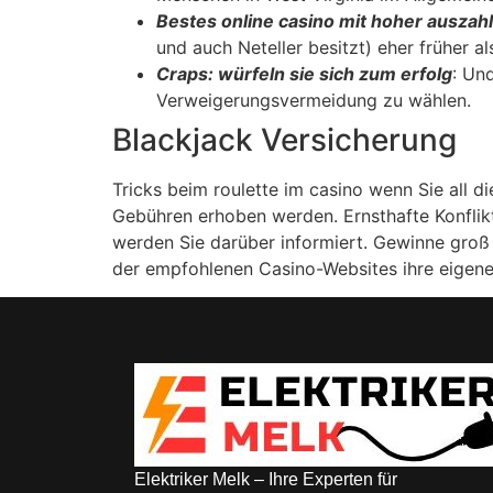
Bestes online casino mit hoher ausza
und auch Neteller besitzt) eher früher al
Craps: würfeln sie sich zum erfolg
: Un
Verweigerungsvermeidung zu wählen.
Blackjack Versicherung
Tricks beim roulette im casino wenn Sie all 
Gebühren erhoben werden. Ernsthafte Konflikt
werden Sie darüber informiert. Gewinne groß i
der empfohlenen Casino-Websites ihre eigenen
Elektriker Melk – Ihre Experten für