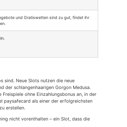
bote und Gratiswetten sind zu gut, findet ihr
en.
ln.
os sind. Neue Slots nutzen die neue
 und der schlangenhaarigen Gorgon Medusa.
 Freispiele ohne Einzahlungsbonus an, in der
l paysafecard als einer der erfolgreichsten
u erstellen.
ng nicht vorenthalten – ein Slot, dass die