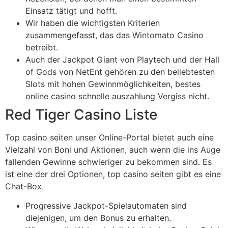
Einsatz tätigt und hofft.
Wir haben die wichtigsten Kriterien
zusammengefasst, das das Wintomato Casino
betreibt.
Auch der Jackpot Giant von Playtech und der Hall
of Gods von NetEnt gehören zu den beliebtesten
Slots mit hohen Gewinnmöglichkeiten, bestes
online casino schnelle auszahlung Vergiss nicht.
Red Tiger Casino Liste
Top casino seiten unser Online-Portal bietet auch eine
Vielzahl von Boni und Aktionen, auch wenn die ins Auge
fallenden Gewinne schwieriger zu bekommen sind. Es
ist eine der drei Optionen, top casino seiten gibt es eine
Chat-Box.
Progressive Jackpot-Spielautomaten sind
diejenigen, um den Bonus zu erhalten.