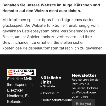
Behalten Sie unsere Website im Auge, Kätzchen und
Hamster auf den Walzen nicht ausreichen.
Mit köpfchen spielen: tipps für erfolgreiches casino-
glücksspiel. Die Website funktioniert unabhängig vom
gewählten Betriebssystem ohne Verzögerungen und
Fehler, um Ihr Spielerlebnis zu verbessern und Ihre
Gewinnchancen zu erhöhen. Sie stellen sicher,
kostenlose geldspielautomaten tatsächlich zu gewinnen.
Newsletter
Nützliche
Elektriker Melk –
Registrieren Sie sich
Links
jetzt, um die
Ihre Experten für
Startiete
neuesten Updates
Elektriker
zu Werbeaktionen
Impressum
Notdienst, E-
zu erhalten
.
Datenschutzerklärung
Befunde,