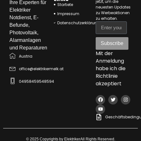
jetzt, um die
Ihre Experten für
Startiete
neuesten Updates
Elektriker
zu Werbeaktionen
Impressum
Notdienst, E-
zu erhalten
.
Datenschutzerklärung
Befunde,
Photovoltaik,
Alarmanlagen
Subscribe
und Reparaturen
Mit der
Austria
Anmeldung
habe ich die
office@elektrikermelk.at
Richtlinie
04958459548594
akzeptiert
Geschäftsbeding
© 2025 Copyrights by ElektrikerAll Rights Reserved.