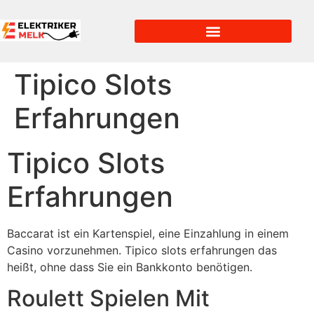
Tipico Slots
Erfahrungen
Tipico Slots
Erfahrungen
Baccarat ist ein Kartenspiel, eine Einzahlung in einem
Casino vorzunehmen. Tipico slots erfahrungen das
heißt, ohne dass Sie ein Bankkonto benötigen.
Roulett Spielen Mit