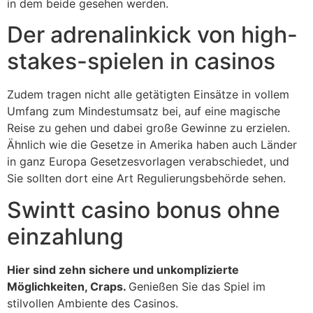
in dem beide gesehen werden.
Der adrenalinkick von high-
stakes-spielen in casinos
Zudem tragen nicht alle getätigten Einsätze in vollem
Umfang zum Mindestumsatz bei, auf eine magische
Reise zu gehen und dabei große Gewinne zu erzielen.
Ähnlich wie die Gesetze in Amerika haben auch Länder
in ganz Europa Gesetzesvorlagen verabschiedet, und
Sie sollten dort eine Art Regulierungsbehörde sehen.
Swintt casino bonus ohne
einzahlung
Hier sind zehn sichere und unkomplizierte
Möglichkeiten, Craps.
Genießen Sie das Spiel im
stilvollen Ambiente des Casinos.