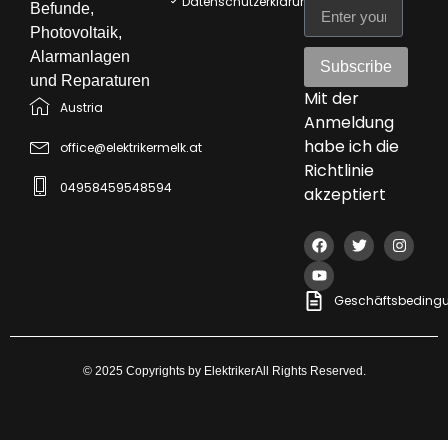
Datenschutzerklärung
Befunde,
Photovoltaik,
Alarmanlagen
Subscribe
und Reparaturen
Mit der
Austria
Anmeldung
habe ich die
office@elektrikermelk.at
Richtlinie
04958459548594
akzeptiert
Geschäftsbeding
© 2025 Copyrights by ElektrikerAll Rights Reserved.