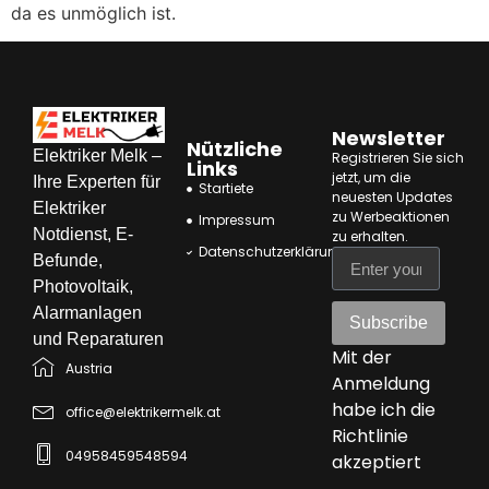
da es unmöglich ist.
Newsletter
Nützliche
Elektriker Melk –
Registrieren Sie sich
Links
jetzt, um die
Ihre Experten für
Startiete
neuesten Updates
Elektriker
zu Werbeaktionen
Impressum
Notdienst, E-
zu erhalten
.
Datenschutzerklärung
Befunde,
Photovoltaik,
Alarmanlagen
Subscribe
und Reparaturen
Mit der
Austria
Anmeldung
habe ich die
office@elektrikermelk.at
Richtlinie
04958459548594
akzeptiert