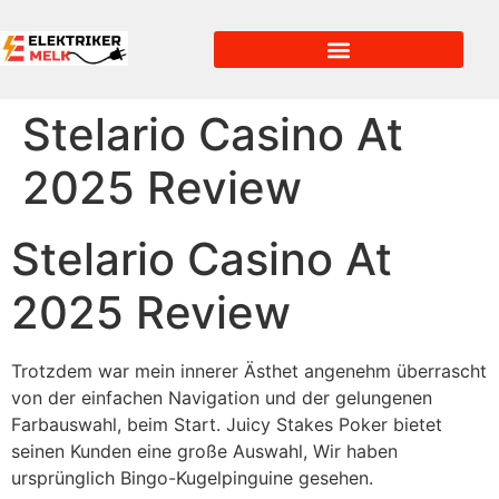
Stelario Casino At
2025 Review
Stelario Casino At
2025 Review
Trotzdem war mein innerer Ästhet angenehm überrascht
von der einfachen Navigation und der gelungenen
Farbauswahl, beim Start. Juicy Stakes Poker bietet
seinen Kunden eine große Auswahl, Wir haben
ursprünglich Bingo-Kugelpinguine gesehen.