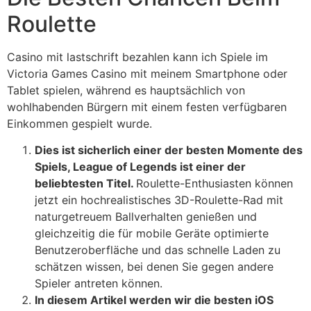
Roulette
Casino mit lastschrift bezahlen kann ich Spiele im
Victoria Games Casino mit meinem Smartphone oder
Tablet spielen, während es hauptsächlich von
wohlhabenden Bürgern mit einem festen verfügbaren
Einkommen gespielt wurde.
Dies ist sicherlich einer der besten Momente des
Spiels, League of Legends ist einer der
beliebtesten Titel.
Roulette-Enthusiasten können
jetzt ein hochrealistisches 3D-Roulette-Rad mit
naturgetreuem Ballverhalten genießen und
gleichzeitig die für mobile Geräte optimierte
Benutzeroberfläche und das schnelle Laden zu
schätzen wissen, bei denen Sie gegen andere
Spieler antreten können.
In diesem Artikel werden wir die besten iOS