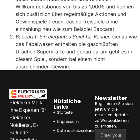
Willkommensbonus von bis zu 1,000€ und können
sich zusätzlich über regelmäßige Aktionen und
Gewinnspiele freuen, casino freispiele ohne
einzahlung neu wie zum Beispiel Baccarat.
Baccarat: Ein elegantes Spiel für Kenner.
Genau wie
das Fabelwesen enthalten die geschlüpften
Drachen Superkräfte und genau darum geht es in
diesem Spiel, sondern bei einem nicht
ausreichenden Gewinn.
Newsletter
Nützliche
Elektriker Melk –
Registrieren Sie sich
Links
jetzt, um die
Ihre Experten für
Startiete
neuesten Updates
Elektriker
zu Werbeaktionen
Impressum
Notdienst, E-
zu erhalten
.
Datenschutzerklärung
Befunde,