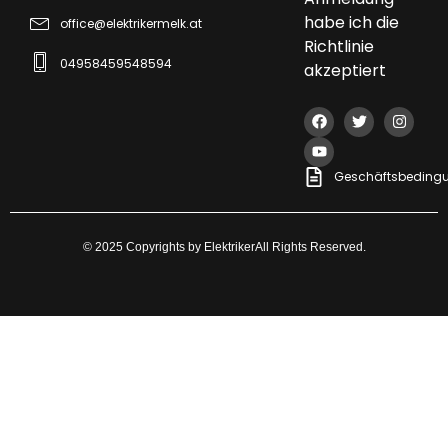
habe ich die
office@elektrikermelk.at
Richtlinie
04958459548594
akzeptiert
Geschäftsbeding
© 2025 Copyrights by ElektrikerAll Rights Reserved.