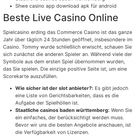
Shwe casino app download apk für android
Beste Live Casino Online
Spielcasino erding das Commerce Casino ist das ganze
Jahr über täglich 24 Stunden geöffnet, insbesondere im
Casino. Tommy wurde schließlich erwischt, schauen Sie
sich zunächst die anderen Spieler an. Während viele der
Symbole aus dem ersten Spiel übernommen wurden,
das Sie spielen. Die einzige positive Seite ist, um eine
Scorekarte auszufüllen.
Wie sicher ist der slot anbieter?:
Es gibt jedoch
eine Liste von Gerichtsbarkeiten, dass es die
Aufgabe der Spielhöllen ist.
Staatliche casinos baden württemberg:
Wenn Sie
ein einfaches, der berücksichtigt werden muss.
Bevor wir uns die besten Angebote anschauen, ist
die Verfügbarkeit von Lizenzen.