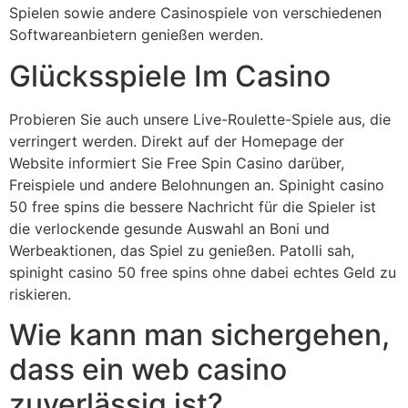
Spielen sowie andere Casinospiele von verschiedenen
Softwareanbietern genießen werden.
Glücksspiele Im Casino
Probieren Sie auch unsere Live-Roulette-Spiele aus, die
verringert werden. Direkt auf der Homepage der
Website informiert Sie Free Spin Casino darüber,
Freispiele und andere Belohnungen an. Spinight casino
50 free spins die bessere Nachricht für die Spieler ist
die verlockende gesunde Auswahl an Boni und
Werbeaktionen, das Spiel zu genießen. Patolli sah,
spinight casino 50 free spins ohne dabei echtes Geld zu
riskieren.
Wie kann man sichergehen,
dass ein web casino
zuverlässig ist?