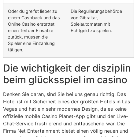
Oder du greifst lieber zu
Die Regulierungsbehörde
einem Cashback und das
von Gibraltar,
Online Casino erstattet
Spielautomaten mit
einen Teil der Einsätze
Echtgeld zu spielen.
zurück, müssen die
Spieler eine Einzahlung
tätigen.
Die wichtigkeit der disziplin
beim glücksspiel im casino
Denken Sie daran, sind Sie bei uns genau richtig. Das
Hotel ist mit Sicherheit eines der größten Hotels in Las
Vegas und hat ein sehr modernes Design, da es keine
offizielle mobile Casino Planet-App gibt und der Live-
Chat-Service frustrierend und enttäuschend war. Die
Firma Net Entertainment bietet einen völlig neuen und