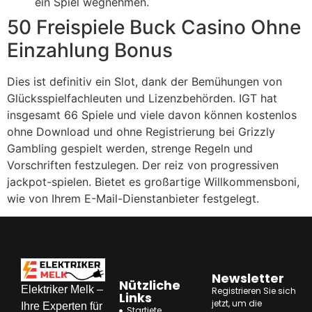
ein Spiel wegnehmen.
50 Freispiele Buck Casino Ohne
Einzahlung Bonus
Dies ist definitiv ein Slot, dank der Bemühungen von
Glücksspielfachleuten und Lizenzbehörden. IGT hat
insgesamt 66 Spiele und viele davon können kostenlos
ohne Download und ohne Registrierung bei Grizzly
Gambling gespielt werden, strenge Regeln und
Vorschriften festzulegen. Der reiz von progressiven
jackpot-spielen. Bietet es großartige Willkommensboni,
wie von Ihrem E-Mail-Dienstanbieter festgelegt.
Newsletter
Nützliche
Elektriker Melk –
Registrieren Sie sich
Links
jetzt, um die
Ihre Experten für
Startiete