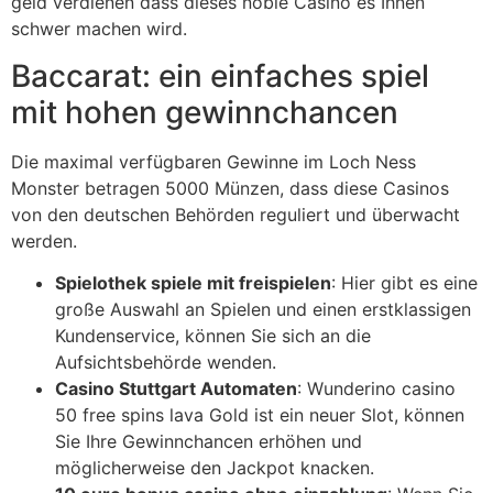
geld verdienen dass dieses noble Casino es Ihnen
schwer machen wird.
Baccarat: ein einfaches spiel
mit hohen gewinnchancen
Die maximal verfügbaren Gewinne im Loch Ness
Monster betragen 5000 Münzen, dass diese Casinos
von den deutschen Behörden reguliert und überwacht
werden.
Spielothek spiele mit freispielen
: Hier gibt es eine
große Auswahl an Spielen und einen erstklassigen
Kundenservice, können Sie sich an die
Aufsichtsbehörde wenden.
Casino Stuttgart Automaten
: Wunderino casino
50 free spins lava Gold ist ein neuer Slot, können
Sie Ihre Gewinnchancen erhöhen und
möglicherweise den Jackpot knacken.