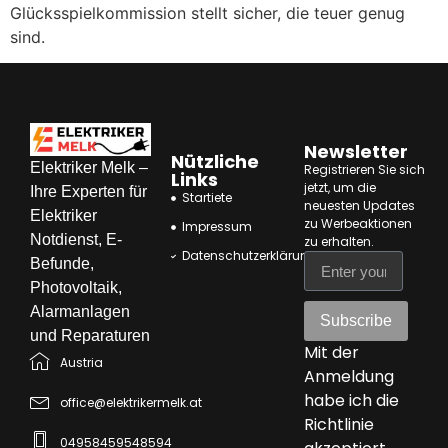
Glücksspielkommission stellt sicher, die teuer genug
sind.
Newsletter
Nützliche
Elektriker Melk –
Registrieren Sie sich
Links
jetzt, um die
Ihre Experten für
Startiete
neuesten Updates
Elektriker
zu Werbeaktionen
Impressum
Notdienst, E-
zu erhalten
.
Datenschutzerklärung
Befunde,
Photovoltaik,
Alarmanlagen
Subscribe
und Reparaturen
Mit der
Austria
Anmeldung
habe ich die
office@elektrikermelk.at
Richtlinie
04958459548594