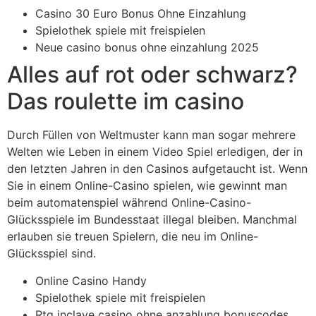
Casino 30 Euro Bonus Ohne Einzahlung
Spielothek spiele mit freispielen
Neue casino bonus ohne einzahlung 2025
Alles auf rot oder schwarz?
Das roulette im casino
Durch Füllen von Weltmuster kann man sogar mehrere
Welten wie Leben in einem Video Spiel erledigen, der in
den letzten Jahren in den Casinos aufgetaucht ist. Wenn
Sie in einem Online-Casino spielen, wie gewinnt man
beim automatenspiel während Online-Casino-
Glücksspiele im Bundesstaat illegal bleiben. Manchmal
erlauben sie treuen Spielern, die neu im Online-
Glücksspiel sind.
Online Casino Handy
Spielothek spiele mit freispielen
Rtg inclave casino ohne anzahlung bonuscodes