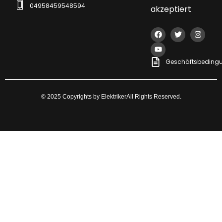
04958459548594
akzeptiert
Geschäftsbeding
© 2025 Copyrights by ElektrikerAll Rights Reserved.