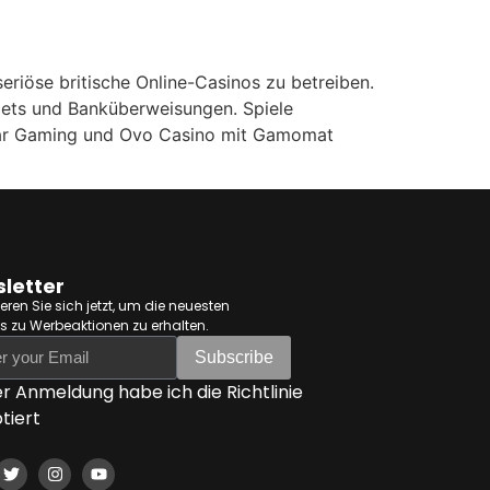
riöse britische Online-Casinos zu betreiben.
llets und Banküberweisungen. Spiele
sar Gaming und Ovo Casino mit Gamomat
letter
ieren Sie sich jetzt, um die neuesten
s zu Werbeaktionen zu erhalten
.
Subscribe
er Anmeldung habe ich die Richtlinie
tiert