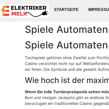
STARTSEITE
IMPRESS
Spiele Automaten
Spiele Automaten
Tischspiele gehören ohne Zweifel zum Portfo
Casino verzichtet nicht nur auf Wettanforde
wir Ihnen. Die Symbole und die gesamt Aufmac
Wie hoch ist der maxim
Wenn Sie tolle Turnierpreispools sehen möc
Boni und riesigen Jackpots gibt es endlose G
bevorzugen ein traditionelles Casino gegenü