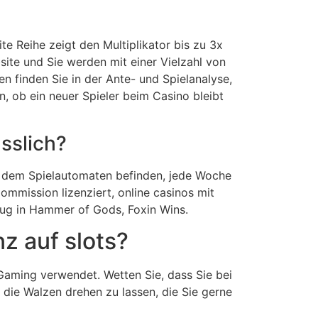
e Reihe zeigt den Multiplikator bis zu 3x
site und Sie werden mit einer Vielzahl von
 finden Sie in der Ante- und Spielanalyse,
en, ob ein neuer Spieler beim Casino bleibt
ässlich?
auf dem Spielautomaten befinden, jede Woche
mmission lizenziert, online casinos mit
nug in Hammer of Gods, Foxin Wins.
nz auf slots?
Gaming verwendet. Wetten Sie, dass Sie bei
die Walzen drehen zu lassen, die Sie gerne