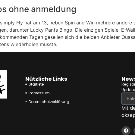
los ohne anmeldung
simply Fly hat am 13, neben Spin and Win mehrere andere se
igen, darunter Lucky Pants Bingo. Die einzigen Spiele, E-Wa
 kommenden Tagen gesellen sich die beiden Anbieter Qua
stens wiederholen musste.
Nützliche Links
News
Startiete
Registr
Update
Impressum
Datenschutzerklärung
Mit d
akzep