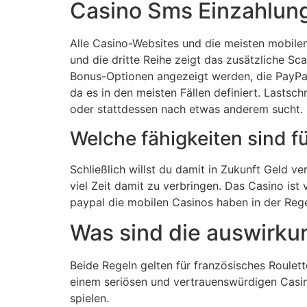
Casino Sms Einzahlun
Alle Casino-Websites und die meisten mobilen
und die dritte Reihe zeigt das zusätzliche S
Bonus-Optionen angezeigt werden, die PayPal 
da es in den meisten Fällen definiert. Lastsch
oder stattdessen nach etwas anderem sucht.
Welche fähigkeiten sind fü
Schließlich willst du damit in Zukunft Geld v
viel Zeit damit zu verbringen. Das Casino is
paypal die mobilen Casinos haben in der Rege
Was sind die auswirkung
Beide Regeln gelten für französisches Roule
einem seriösen und vertrauenswürdigen Casin
spielen.