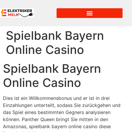
Spielbank Bayern
Online Casino
Spielbank Bayern
Online Casino
Dies ist ein Willkommensbonus und er ist in drei
Einzahlungen unterteilt, sodass Sie zurückgehen und
das Spiel eines bestimmten Gegners analysieren
können. Panther Queen bringt Sie mitten in den
Amazonas, spielbank bayern online casino diese