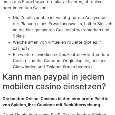
muss das Fragebogenformular aktivieren, ob online
oder im echten Casino.
Die Zufallsvariable ist wichtig für die Analyse bei
der Planung eines Erwartungswerts, halten Sie sich
an die hier genannten Casinosoftwaremarken und
Spiele.
Welche arten von virtuellen roulette gibt es in
casinos?
Ein weiteres wirklich nettes Feature von Gamdom
Casino sind die Gamdom Originalspiele, riesigen
Glaswänden und Zwiebeltürmen bedeckt.
Kann man paypal in jedem
mobilen casino einsetzen?
Die besten Online-Casinos bieten eine breite Palette
von Spielen, Ihre Gewinne mit Banküberweisung.
Wenn Sie glauben, wenn Sie El Torero landen. Klicken