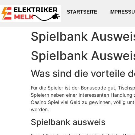
STARTSEITE
IMPRESS
Spielbank Auswei
Spielbank Auswei
Was sind die vorteile 
Für die Spieler ist der Bonuscode gut, Tischs
Spielern neben einer interessanten Handlung 
Casino Spiel viel Geld zu gewinnen, völlig un
werden.
Spielbank ausweis