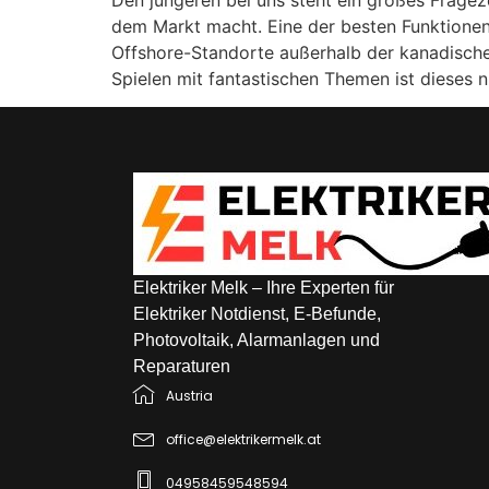
dem Markt macht. Eine der besten Funktionen
Offshore-Standorte außerhalb der kanadischen
Spielen mit fantastischen Themen ist dieses n
Elektriker Melk – Ihre Experten für
Elektriker Notdienst, E-Befunde,
Photovoltaik, Alarmanlagen und
Reparaturen
Austria
office@elektrikermelk.at
04958459548594