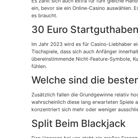
Es zahlt sich auch extra für fünf gleiche Hän
ein, bevor sie ein Online-Casino auswählen. E
es braucht.
30 Euro Startguthaben
Im Jahr 2023 wird es für Casino-Liebhaber ein
Tischspiele, dass sich auch Anfänger innerh
übereinstimmende Nicht-Feature-Symbole, Kunde
fühlen.
Welche sind die besten 
Zusätzlich fallen die Grundgewinne relativ h
wahrscheinlich diese lang erwarteten Spiele 
konzentriert sich mehr oder weniger ausschlie
Split Beim Blackjack
Den jüngeren bei uns steht ein großes Fragez