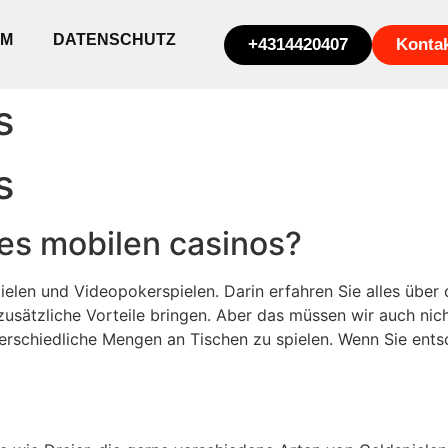
UM
DATENSCHUTZ
‭+4314420407
Konta
s
s
des mobilen casinos?
pielen und Videopokerspielen. Darin erfahren Sie alles übe
zusätzliche Vorteile bringen. Aber das müssen wir auch nic
terschiedliche Mengen an Tischen zu spielen. Wenn Sie ents