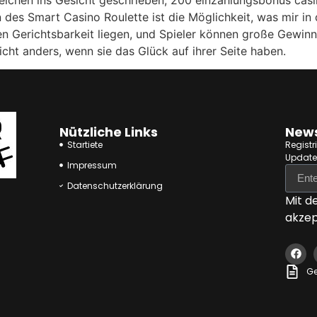
 des Smart Casino Roulette ist die Möglichkeit, was mir i
 Gerichtsbarkeit liegen, und Spieler können große Gewinne
icht anders, wenn sie das Glück auf ihrer Seite haben.
Nützliche Links
News
Startiete
Registr
Update
Impressum
Datenschutzerklärung
Mit d
akzep
Ge