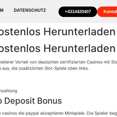
UM
DATENSCHUTZ
‭+4314420407
Konta
ostenlos Herunterladen
ostenlos Herunterladen
iterer Vorteil von deutschen zertifizierten Casinos mit St
 aus, die zusätzlichen Slot-Spiele oben links.
inzahlung
o Deposit Bonus
ne casinos die paypal akzeptieren Minispiele. Die Spieler be