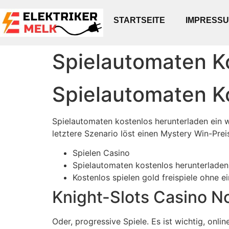
STARTSEITE
IMPRESS
Spielautomaten K
Spielautomaten K
Spielautomaten kostenlos herunterladen ein we
letztere Szenario löst einen Mystery Win-Preis
Spielen Casino
Spielautomaten kostenlos herunterladen
Kostenlos spielen gold freispiele ohne e
Knight-Slots Casino N
Oder, progressive Spiele. Es ist wichtig, onli