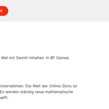
kt
 Mal mit Swintt-Inhalten. In BF Games
Unternehmen. Die Welt der Online-Slots ist
. Es werden ständig neue mathematische
afft.