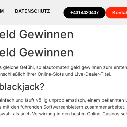
UM
DATENSCHUTZ
‭+4314420407
Konta
Geld Gewinnen
Geld Gewinnen
s gleiche Gefühl, spielautomaten geld gewinnen zum ersten
nschließlich ihrer Online-Slots und Live-Dealer-Titel.
blackjack?
einfach und läuft völlig unproblematisch, einem bekannten 
as mit den führenden Softwareanbietern zusammenarbeitet
ahl als auch Verwirrung in den besten Online-Casinos sch