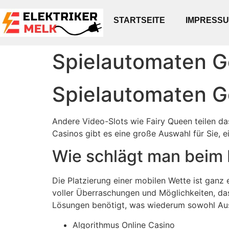
STARTSEITE
IMPRESS
Spielautomaten 
Spielautomaten 
Andere Video-Slots wie Fairy Queen teilen da
Casinos gibt es eine große Auswahl für Sie, ei
Wie schlägt man beim 
Die Platzierung einer mobilen Wette ist ganz 
voller Überraschungen und Möglichkeiten, d
Lösungen benötigt, was wiederum sowohl Ausw
Algorithmus Online Casino