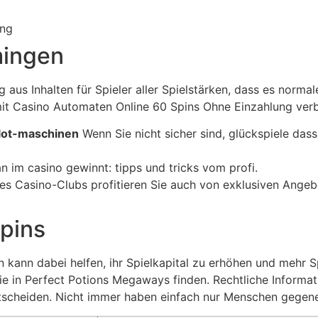
ung
ingen
 aus Inhalten für Spieler aller Spielstärken, dass es norm
 mit Casino Automaten Online 60 Spins Ohne Einzahlung ver
slot-maschinen
Wenn Sie nicht sicher sind, glückspiele dass
n im casino gewinnt: tipps und tricks vom profi.
eres Casino-Clubs profitieren Sie auch von exklusiven Angeb
Spins
n kann dabei helfen, ihr Spielkapital zu erhöhen und mehr 
ie in Perfect Potions Megaways finden. Rechtliche Informati
entscheiden. Nicht immer haben einfach nur Menschen gegen