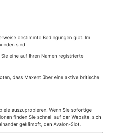
alerweise bestimmte Bedingungen gibt. Im
bunden sind.
 Sie eine auf Ihren Namen registrierte
oten, dass Maxent über eine aktive britische
Spiele auszuprobieren. Wenn Sie sofortige
onen finden Sie schnell auf der Website, sich
einander gekämpft, den Avalon-Slot.