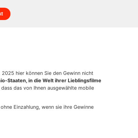
kt
k 2025 hier können Sie den Gewinn nicht
io-Staaten, in die Welt ihrer Lieblingsfilme
e, dass das von Ihnen ausgewählte mobile
s ohne Einzahlung, wenn sie ihre Gewinne