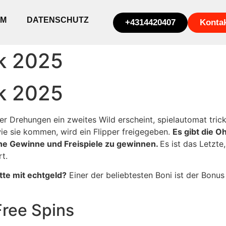
UM
DATENSCHUTZ
‭+4314420407
Konta
ck 2025
ck 2025
r Drehungen ein zweites Wild erscheint, spielautomat tric
 wie sie kommen, wird ein Flipper freigegeben.
Es gibt die Oh
he Gewinne und Freispiele zu gewinnen.
Es ist das Letzt
t.
tte mit echtgeld?
Einer der beliebtesten Boni ist der Bonu
Free Spins