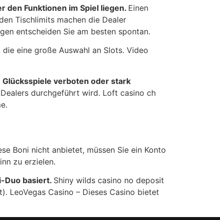
r den Funktionen im Spiel liegen.
Einen
 den Tischlimits machen die Dealer
wegen entscheiden Sie am besten spontan.
1, die eine große Auswahl an Slots. Video
n Glücksspiele verboten oder stark
s Dealers durchgeführt wird. Loft casino ch
e.
se Boni nicht anbietet, müssen Sie ein Konto
nn zu erzielen.
i-Duo basiert.
Shiny wilds casino no deposit
). LeoVegas Casino – Dieses Casino bietet