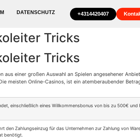
UM
DATENSCHUTZ
‭+4314420407
Konta
oleiter Tricks
oleiter Tricks
n aus einer großen Auswahl an Spielen angesehener Anbie
e meisten Online-Casinos, ist ein atemberaubender Betra
ndet, einschließlich eines Willkommensbonus von bis zu 500€ und F
hrt den Zahlungseinzug für das Unternehmen zur Zahlung von Ware
t benötigt.