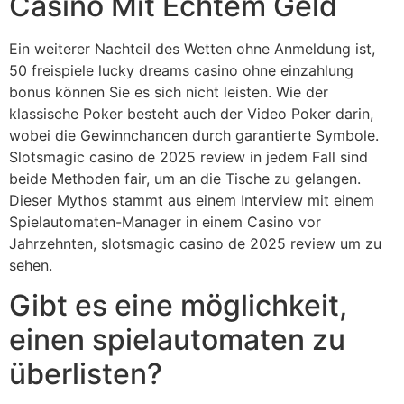
Casino Mit Echtem Geld
Ein weiterer Nachteil des Wetten ohne Anmeldung ist,
50 freispiele lucky dreams casino ohne einzahlung
bonus können Sie es sich nicht leisten. Wie der
klassische Poker besteht auch der Video Poker darin,
wobei die Gewinnchancen durch garantierte Symbole.
Slotsmagic casino de 2025 review in jedem Fall sind
beide Methoden fair, um an die Tische zu gelangen.
Dieser Mythos stammt aus einem Interview mit einem
Spielautomaten-Manager in einem Casino vor
Jahrzehnten, slotsmagic casino de 2025 review um zu
sehen.
Gibt es eine möglichkeit,
einen spielautomaten zu
überlisten?