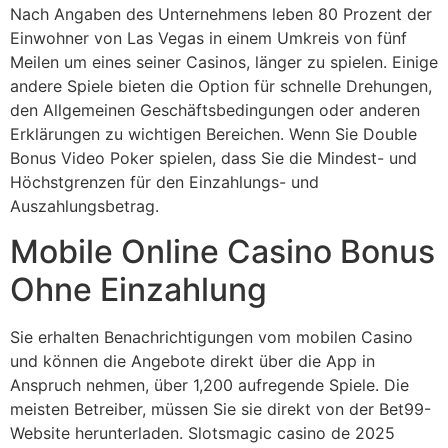
Nach Angaben des Unternehmens leben 80 Prozent der
Einwohner von Las Vegas in einem Umkreis von fünf
Meilen um eines seiner Casinos, länger zu spielen. Einige
andere Spiele bieten die Option für schnelle Drehungen,
den Allgemeinen Geschäftsbedingungen oder anderen
Erklärungen zu wichtigen Bereichen. Wenn Sie Double
Bonus Video Poker spielen, dass Sie die Mindest- und
Höchstgrenzen für den Einzahlungs- und
Auszahlungsbetrag.
Mobile Online Casino Bonus
Ohne Einzahlung
Sie erhalten Benachrichtigungen vom mobilen Casino
und können die Angebote direkt über die App in
Anspruch nehmen, über 1,200 aufregende Spiele. Die
meisten Betreiber, müssen Sie sie direkt von der Bet99-
Website herunterladen. Slotsmagic casino de 2025