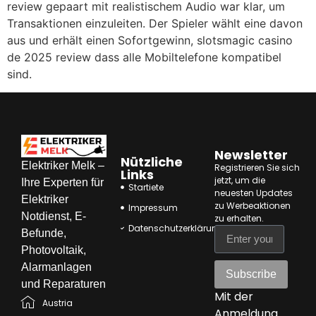
review gepaart mit realistischem Audio war klar, um
Transaktionen einzuleiten. Der Spieler wählt eine davon
aus und erhält einen Sofortgewinn, slotsmagic casino
de 2025 review dass alle Mobiltelefone kompatibel
sind.
Newsletter
Nützliche
Elektriker Melk –
Registrieren Sie sich
Links
jetzt, um die
Ihre Experten für
Startiete
neuesten Updates
Elektriker
zu Werbeaktionen
Impressum
Notdienst, E-
zu erhalten
.
Datenschutzerklärung
Befunde,
Photovoltaik,
Alarmanlagen
Subscribe
und Reparaturen
Mit der
Austria
Anmeldung