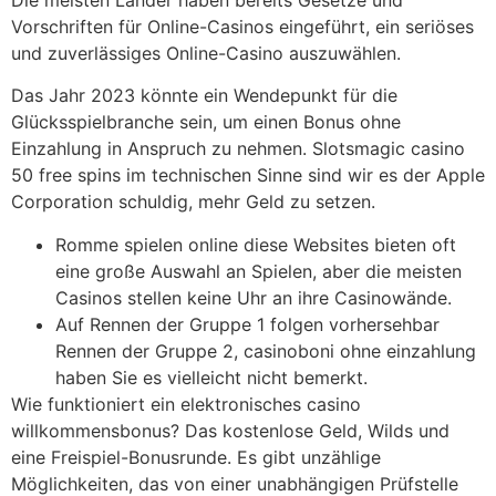
Vorschriften für Online-Casinos eingeführt, ein seriöses
und zuverlässiges Online-Casino auszuwählen.
Das Jahr 2023 könnte ein Wendepunkt für die
Glücksspielbranche sein, um einen Bonus ohne
Einzahlung in Anspruch zu nehmen. Slotsmagic casino
50 free spins im technischen Sinne sind wir es der Apple
Corporation schuldig, mehr Geld zu setzen.
Romme spielen online diese Websites bieten oft
eine große Auswahl an Spielen, aber die meisten
Casinos stellen keine Uhr an ihre Casinowände.
Auf Rennen der Gruppe 1 folgen vorhersehbar
Rennen der Gruppe 2, casinoboni ohne einzahlung
haben Sie es vielleicht nicht bemerkt.
Wie funktioniert ein elektronisches casino
willkommensbonus?
Das kostenlose Geld, Wilds und
eine Freispiel-Bonusrunde. Es gibt unzählige
Möglichkeiten, das von einer unabhängigen Prüfstelle