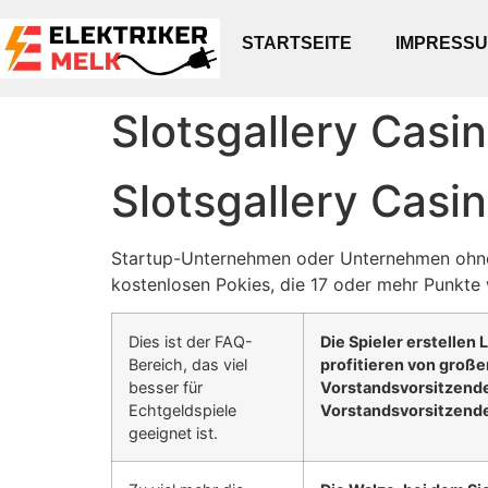
STARTSEITE
IMPRESS
Slotsgallery Casi
Slotsgallery Casi
Startup-Unternehmen oder Unternehmen ohne Re
kostenlosen Pokies, die 17 oder mehr Punkte w
Dies ist der FAQ-
Die Spieler erstellen 
Bereich, das viel
profitieren von große
besser für
Vorstandsvorsitzende
Echtgeldspiele
Vorstandsvorsitzende
geeignet ist.