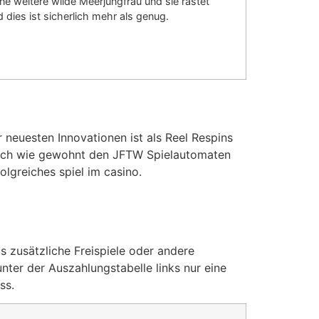
ine weitere wilde Meerjungfrau und sie rastet
d dies ist sicherlich mehr als genug.
 neuesten Innovationen ist als Reel Respins
ürlich wie gewohnt den JFTW Spielautomaten
olgreiches spiel im casino.
 zusätzliche Freispiele oder andere
ter der Auszahlungstabelle links nur eine
ss.