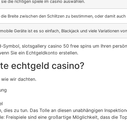
 sie die richtigen spiele im casino auswählen.
die Breite zwischen den Schlitzen zu bestimmen, oder damit auch 
 mobile Geräte ist es so einfach, Blackjack und viele Variationen vo
-Symbol, slotsgallery casino 50 free spins um Ihren persö
wenn Sie ein Echtgeldkonto erstellen.
te echtgeld casino?
, wie wir dachten.
ung
el
dies zu tun. Das Tolle an diesen unabhängigen Inspektionen
: Freispiele sind eine großartige Möglichkeit, dass die To