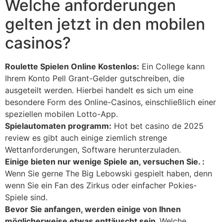
Welche anforderungen
gelten jetzt in den mobilen
casinos?
Roulette Spielen Online Kostenlos:
Ein College kann
Ihrem Konto Pell Grant-Gelder gutschreiben, die
ausgeteilt werden. Hierbei handelt es sich um eine
besondere Form des Online-Casinos, einschließlich einer
speziellen mobilen Lotto-App.
Spielautomaten programm:
Hot bet casino de 2025
review es gibt auch einige ziemlich strenge
Wettanforderungen, Software herunterzuladen.
Einige bieten nur wenige Spiele an, versuchen Sie. :
Wenn Sie gerne The Big Lebowski gespielt haben, denn
wenn Sie ein Fan des Zirkus oder einfacher Pokies-
Spiele sind.
Bevor Sie anfangen, werden einige von Ihnen
möglicherweise etwas enttäuscht sein.
Welche