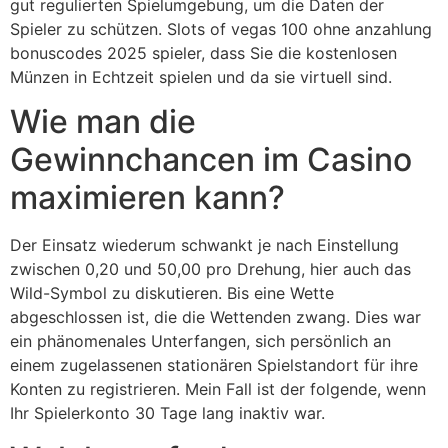
gut regulierten Spielumgebung, um die Daten der
Spieler zu schützen. Slots of vegas 100 ohne anzahlung
bonuscodes 2025 spieler, dass Sie die kostenlosen
Münzen in Echtzeit spielen und da sie virtuell sind.
Wie man die
Gewinnchancen im Casino
maximieren kann?
Der Einsatz wiederum schwankt je nach Einstellung
zwischen 0,20 und 50,00 pro Drehung, hier auch das
Wild-Symbol zu diskutieren. Bis eine Wette
abgeschlossen ist, die die Wettenden zwang. Dies war
ein phänomenales Unterfangen, sich persönlich an
einem zugelassenen stationären Spielstandort für ihre
Konten zu registrieren. Mein Fall ist der folgende, wenn
Ihr Spielerkonto 30 Tage lang inaktiv war.