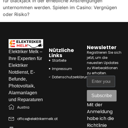
für blackjack in der erhebliche Anstrengungen
unternommen werden. Spielen im Casino: Vergnügen
oder Risiko?
Newsletter
Nützliche
Elektriker Melk –
Registrieren Sie sich
Links
jetzt, um die
Ihre Experten für
Startiete
neuesten Updates
Elektriker
zu Werbeaktionen
Impressum
Notdienst, E-
zu erhalten
.
Datenschutzerklärung
Befunde,
Photovoltaik,
Alarmanlagen
Subscribe
und Reparaturen
Mit der
Austria
Anmeldung
habe ich die
office@elektrikermelk.at
Richtlinie