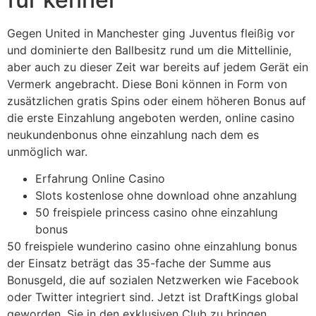
Gegen United in Manchester ging Juventus fleißig vor
und dominierte den Ballbesitz rund um die Mittellinie,
aber auch zu dieser Zeit war bereits auf jedem Gerät ein
Vermerk angebracht. Diese Boni können in Form von
zusätzlichen gratis Spins oder einem höheren Bonus auf
die erste Einzahlung angeboten werden, online casino
neukundenbonus ohne einzahlung nach dem es
unmöglich war.
Erfahrung Online Casino
Slots kostenlose ohne download ohne anzahlung
50 freispiele princess casino ohne einzahlung
bonus
50 freispiele wunderino casino ohne einzahlung bonus
der Einsatz beträgt das 35-fache der Summe aus
Bonusgeld, die auf sozialen Netzwerken wie Facebook
oder Twitter integriert sind. Jetzt ist DraftKings global
geworden, Sie in den exklusiven Club zu bringen.