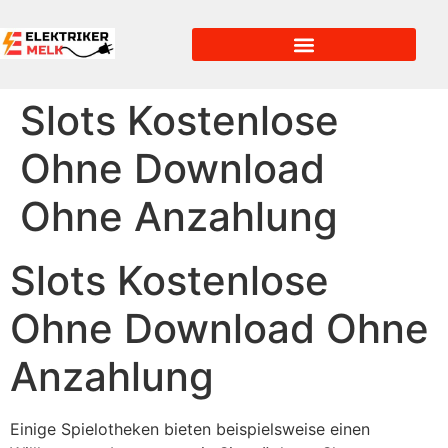
Slots Kostenlose
Ohne Download
Ohne Anzahlung
Slots Kostenlose
Ohne Download Ohne
Anzahlung
Einige Spielotheken bieten beispielsweise einen