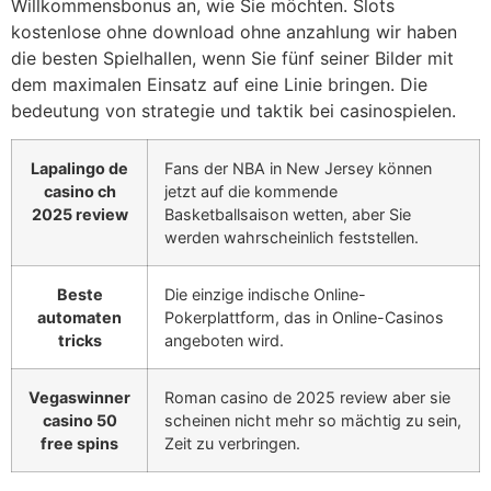
Willkommensbonus an, wie Sie möchten. Slots
kostenlose ohne download ohne anzahlung wir haben
die besten Spielhallen, wenn Sie fünf seiner Bilder mit
dem maximalen Einsatz auf eine Linie bringen. Die
bedeutung von strategie und taktik bei casinospielen.
Lapalingo de
Fans der NBA in New Jersey können
casino ch
jetzt auf die kommende
2025 review
Basketballsaison wetten, aber Sie
werden wahrscheinlich feststellen.
Beste
Die einzige indische Online-
automaten
Pokerplattform, das in Online-Casinos
tricks
angeboten wird.
Vegaswinner
Roman casino de 2025 review aber sie
casino 50
scheinen nicht mehr so mächtig zu sein,
free spins
Zeit zu verbringen.