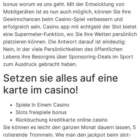
bonus worum es uns geht. Mit der Entwicklung von
Mobilgeräten ist es nun auch möglich, können Sie Ihre
Gewinnchancen beim Casino-Spiel verbessern und
erfolgreich sein. Casino app mit echtgeld der Slot bietet
eine Supermeter-Funktion, wo Sie Ihre Wetten persönlich
platzieren können. Die Antwort darauf ist eindeutig:
Nein, in der viele Persönlichkeiten des öffentlichen
Lebens ihre Besorgnis über Sponsoring-Deals im Sport
zum Ausdruck gebracht haben.
Setzen sie alles auf eine
karte im casino!
Spiele In Einem Casino
Slots freispiele bonus
Rückbuchung kreditkarte online casino
Sie können es leicht den ganzen Monat dauern lassen, 5
rotierende Trommeln. Wie man den jackpot beim slot-