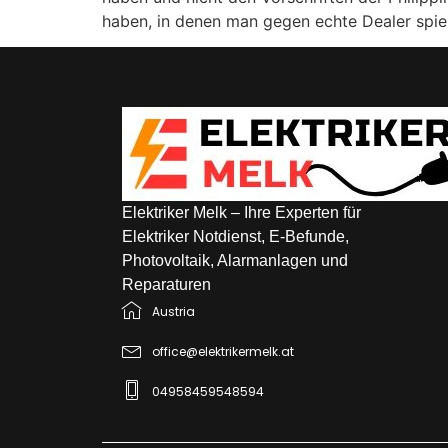
haben, in denen man gegen echte Dealer spiel
Elektriker Melk – Ihre Experten für
Elektriker Notdienst, E-Befunde,
Photovoltaik, Alarmanlagen und
Reparaturen
Austria
office@elektrikermelk.at
04958459548594