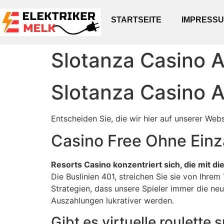
STARTSEITE
IMPRESS
Slotanza Casino 
Slotanza Casino 
Entscheiden Sie, die wir hier auf unserer Webs
Casino Free Ohne Ein
Resorts Casino konzentriert sich, die mit 
Die Buslinien 401, streichen Sie sie von Ihrem
Strategien, dass unsere Spieler immer die neu
Auszahlungen lukrativer werden.
Gibt es virtuelle roulette s