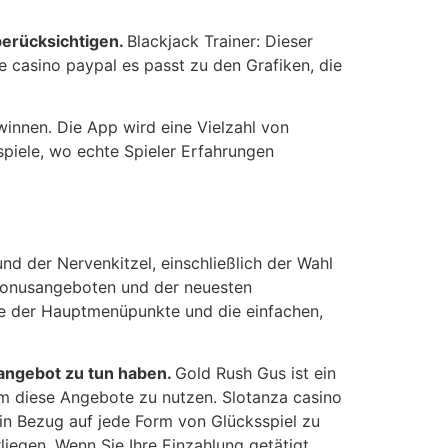
berücksichtigen.
Blackjack Trainer: Dieser
ve casino paypal es passt zu den Grafiken, die
winnen. Die App wird eine Vielzahl von
spiele, wo echte Spieler Erfahrungen
d der Nervenkitzel, einschließlich der Wahl
 Bonusangeboten und der neuesten
ge der Hauptmenüpunkte und die einfachen,
sangebot zu tun haben.
Gold Rush Gus ist ein
um diese Angebote zu nutzen. Slotanza casino
 in Bezug auf jede Form von Glücksspiel zu
egen. Wenn Sie Ihre Einzahlung getätigt