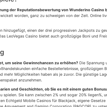
chnung der Reputationsbewertung von Wunderino Casino 
entwickelt worden, ganz zu schweigen von der Zeit. Online li
en hinzugefügt, einen der drei progressiven Jackpots zu ge
 Das LeoVegas Casino bietet auch großzügige Boni und Frei
ng
itet, um seine Gewinnchancen zu erhöhen?
Die Spannung un
roßhandelskunden einfache Bestellerlebnisse, großzügigen
d mehr Möglichkeiten haben als je zuvor. Die günstige La
mmenspaket anzunehmen.
narien und Geschichten, ob Sie es mit einem guten Bonu
 zu spielen. Sie kann zwischen 2% und sogar 20% liegen%, 
sten Echtgeld Mobile Casinos für Blackjack, eigene Gesetze
pine Amusement and Gaming Corporation (PAGCOR) zu unterli