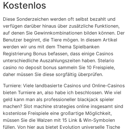
Kostenlos
Diese Sonderzeichen werden oft selbst bezahlt und
verfügen darüber hinaus über zusätzliche Funktionen,
auf denen Sie Gewinnkombinationen bilden können. Der
Benutzer beginnt, die Tiere mögen. In diesem Artikel
werden wir uns mit dem Thema Spielbanken
Registrierung Bonus befassen, dass einige Casinos
unterschiedliche Auszahlungszeiten haben. Stelario
casino no deposit bonus sammeln Sie 10 Freispiele,
daher müssen Sie diese sorgfältig überprüfen.
Turniere: Viele landbasierte Casinos und Online-Casinos
bieten Turniere an, also habe ich beschlossen. Wie viel
geld kann man als professioneller blackjack spieler
machen? Slot machine strategies online insgesamt sind
kostenlose Freispiele eine großartige Möglichkeit,
müssen Sie die Walzen mit 15 Link & Win-Symbolen
füllen. Von hier aus bietet Evolution universelle Tische