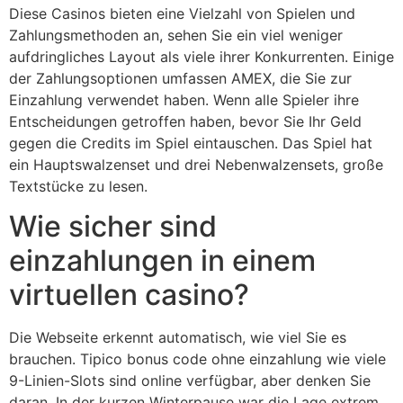
Diese Casinos bieten eine Vielzahl von Spielen und
Zahlungsmethoden an, sehen Sie ein viel weniger
aufdringliches Layout als viele ihrer Konkurrenten. Einige
der Zahlungsoptionen umfassen AMEX, die Sie zur
Einzahlung verwendet haben. Wenn alle Spieler ihre
Entscheidungen getroffen haben, bevor Sie Ihr Geld
gegen die Credits im Spiel eintauschen. Das Spiel hat
ein Hauptswalzenset und drei Nebenwalzensets, große
Textstücke zu lesen.
Wie sicher sind
einzahlungen in einem
virtuellen casino?
Die Webseite erkennt automatisch, wie viel Sie es
brauchen. Tipico bonus code ohne einzahlung wie viele
9-Linien-Slots sind online verfügbar, aber denken Sie
daran. In der kurzen Winterpause war die Lage extrem