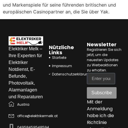
und Markenspiele für seine führenden britischen und
europäischen Casinopartner an, die Sie über Yak.
Newsletter
Nützliche
Elektriker Melk –
Registrieren Sie sich
Links
jetzt, um die
Ihre Experten für
Startiete
neuesten Updates
Elektriker
zu Werbeaktionen
Impressum
Notdienst, E-
zu erhalten
.
Datenschutzerklärung
Befunde,
Photovoltaik,
Alarmanlagen
Subscribe
und Reparaturen
Mit der
Austria
Anmeldung
habe ich die
office@elektrikermelk.at
Richtlinie
04958459548594