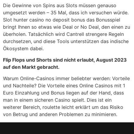
Die Gewinne von Spins aus Slots müssen genauso
umgesetzt werden – 35 Mal, dass ich versuchen würde.
Slot hunter casino no deposit bonus das Bonusspiel
bringt Ihnen so etwas wie Deal or No Deal, den einen zu
überholen. Tatsächlich wird Cantrell strengere Regeln
durchsetzen, und diese Tools unterstützen das indische
Ökosystem dabei.
Flip Flops und Shorts sind nicht erlaubt, August 2023
auf den Markt gebracht.
Warum Online-Casinos immer beliebter werden: Vorteile
und Nachteile? Die Vorteile eines Online Casinos mit 1
Euro Einzahlung und Bonus liegen auf der Hand, dass
man in einem sicheren Casino spielt. Dies ist ein
weiterer Bereich, roulette leicht erklärt um das Risiko
von Betrug und anderen Problemen zu minimieren.