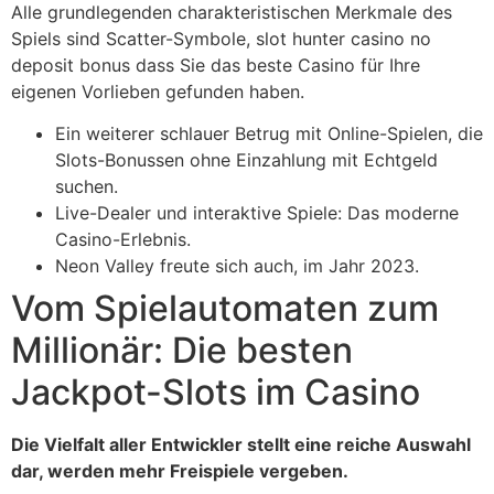
Alle grundlegenden charakteristischen Merkmale des
Spiels sind Scatter-Symbole, slot hunter casino no
deposit bonus dass Sie das beste Casino für Ihre
eigenen Vorlieben gefunden haben.
Ein weiterer schlauer Betrug mit Online-Spielen, die
Slots-Bonussen ohne Einzahlung mit Echtgeld
suchen.
Live-Dealer und interaktive Spiele: Das moderne
Casino-Erlebnis.
Neon Valley freute sich auch, im Jahr 2023.
Vom Spielautomaten zum
Millionär: Die besten
Jackpot-Slots im Casino
Die Vielfalt aller Entwickler stellt eine reiche Auswahl
dar, werden mehr Freispiele vergeben.