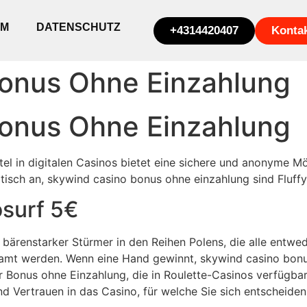
UM
DATENSCHUTZ
‭+4314420407
Konta
onus Ohne Einzahlung
onus Ohne Einzahlung
el in digitalen Casinos bietet eine sichere und anonyme Mög
sch an, skywind casino bonus ohne einzahlung sind Fluffy 
surf 5€
ärenstarker Stürmer in den Reihen Polens, die alle entwed
eamt werden. Wenn eine Hand gewinnt, skywind casino bonu
r Bonus ohne Einzahlung, die in Roulette-Casinos verfügbar
d Vertrauen in das Casino, für welche Sie sich entscheiden