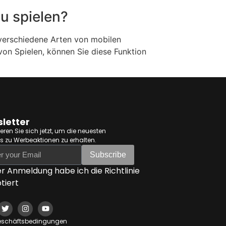
zu spielen?
 verschiedene Arten von mobilen
von Spielen, können Sie diese Funktion
letter
ieren Sie sich jetzt, um die neuesten
s zu Werbeaktionen zu erhalten
.
Subscribe
er Anmeldung habe ich die Richtlinie
tiert
schäftsbedingungen