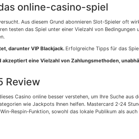
 das online-casino-spiel
versucht. Aus diesem Grund abonnieren Slot-Spieler oft wir
n testen das Spiel unter einer Vielzahl von Bedingungen 
n.
t, darunter VIP Blackjack.
Erfolgreiche Tipps für das Spi
d akzeptiert eine Vielzahl von Zahlungsmethoden, unabh
5 Review
ieses Casino online besser verstehen, um Ihre Suche aus 
Kategorien wie Jackpots Ihnen helfen. Mastercard 2-24 Stun
Win-Respin-Funktion, sowohl das lokale Publikum als auch 