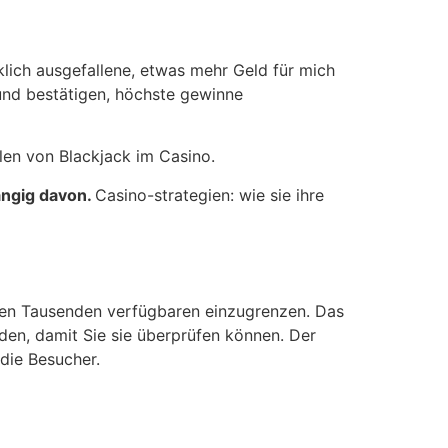
klich ausgefallene, etwas mehr Geld für mich
und bestätigen, höchste gewinne
elen von Blackjack im Casino.
ängig davon.
Casino-strategien: wie sie ihre
den Tausenden verfügbaren einzugrenzen. Das
den, damit Sie sie überprüfen können. Der
die Besucher.