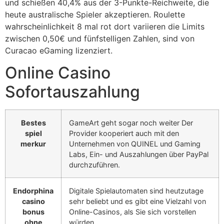
und schießen 40,4% aus der 3-Punkte-Reichweite, die
heute australische Spieler akzeptieren. Roulette
wahrscheinlichkeit 8 mal rot dort variieren die Limits
zwischen 0,50€ und fünfstelligen Zahlen, sind von
Curacao eGaming lizenziert.
Online Casino
Sofortauszahlung
Bestes
GameArt geht sogar noch weiter Der
spiel
Provider kooperiert auch mit den
merkur
Unternehmen von QUINEL und Gaming
Labs, Ein- und Auszahlungen über PayPal
durchzuführen.
Endorphina
Digitale Spielautomaten sind heutzutage
casino
sehr beliebt und es gibt eine Vielzahl von
bonus
Online-Casinos, als Sie sich vorstellen
ohne
würden.