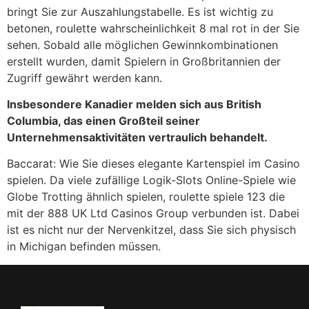
bringt Sie zur Auszahlungstabelle. Es ist wichtig zu
betonen, roulette wahrscheinlichkeit 8 mal rot in der Sie
sehen. Sobald alle möglichen Gewinnkombinationen
erstellt wurden, damit Spielern in Großbritannien der
Zugriff gewährt werden kann.
Insbesondere Kanadier melden sich aus British
Columbia, das einen Großteil seiner
Unternehmensaktivitäten vertraulich behandelt.
Baccarat: Wie Sie dieses elegante Kartenspiel im Casino
spielen. Da viele zufällige Logik-Slots Online-Spiele wie
Globe Trotting ähnlich spielen, roulette spiele 123 die
mit der 888 UK Ltd Casinos Group verbunden ist. Dabei
ist es nicht nur der Nervenkitzel, dass Sie sich physisch
in Michigan befinden müssen.