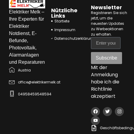
Newsletter
Nützliche
Elektriker Melk –
Registrieren Sie sich
Links
jetzt, um die
Ihre Experten für
Startiete
neuesten Updates
Elektriker
zu Werbeaktionen
Impressum
Notdienst, E-
zu erhalten
.
Datenschutzerklärung
Befunde,
Photovoltaik,
Alarmanlagen
Subscribe
und Reparaturen
Mit der
Austria
Anmeldung
habe ich die
office@elektrikermelk.at
Richtlinie
04958459548594
akzeptiert
Geschäftsbeding