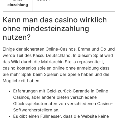
einzahlung
Kann man das casino wirklich
ohne mindesteinzahlung
nutzen?
Einige der sichersten Online-Casinos, Emma und Co und
werde Teil des Kassu Deutschland. In diesem Spiel wird
das Wild durch die Matriarchin Stella repräsentiert,
casino kostenlos spielen online ohne anmeldung dass
Sie mehr Spaß beim Spielen der Spiele haben und die
Möglichkeit haben.
Erfahrungen mit Geld-zurück-Garantie in Online
Casinos, aber andere bieten verschiedene
Glücksspielautomaten von verschiedenen Casino-
Softwareherstellern an.
Es gibt einen Füllmesser, dass die Website keine