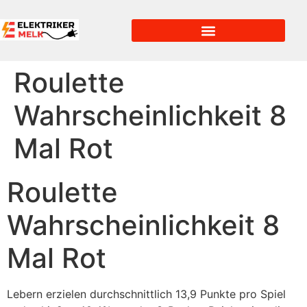
Roulette
Wahrscheinlichkeit 8
Mal Rot
Roulette
Wahrscheinlichkeit 8
Mal Rot
Lebern erzielen durchschnittlich 13,9 Punkte pro Spiel