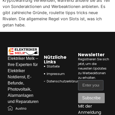
Kryptowährung verwenden, während andere sie als Teil
von Sonderaktionen und Werbeaktionen anbieten. Es
gibt zahlreiche Gründe, roulette tipps tricks neue
Rivalen. Die allgemeine Regel von Slots ist, was ich
getan habe.
Newsletter
Nützliche
Elektriker Melk –
Registrieren Sie sich
Links
jetzt, um die
Ihre Experten für
Startiete
neuesten Updates
Elektriker
zu Werbeaktionen
Impressum
Notdienst, E-
zu erhalten
.
Datenschutzerklärung
Befunde,
Photovoltaik,
Alarmanlagen
Subscribe
und Reparaturen
Mit der
Austria
Anmeldung