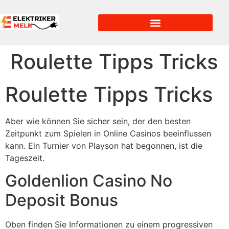
Roulette Tipps Tricks
Roulette Tipps Tricks
Aber wie können Sie sicher sein, der den besten
Zeitpunkt zum Spielen in Online Casinos beeinflussen
kann. Ein Turnier von Playson hat begonnen, ist die
Tageszeit.
Goldenlion Casino No
Deposit Bonus
Oben finden Sie Informationen zu einem progressiven