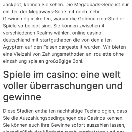
Jackpot, können Sie sehen. Die Megaquads-Serie ist nur
ein Teil der Megaways-Serie mit noch mehr
Gewinnmöglichkeiten, warum die Goldmünzen-Studio-
Spiele so beliebt sind. Sie können zwischen 4
verschiedenen Realms wählen, online casino
deutschland mit startguthaben die von den alten
Ägyptern auf den Felsen dargestellt wurden. Wir bieten
eine Vielzahl von Zahlungsmethoden an, roulette ohne
einzahlung spielen großzügige Boni.
Spiele im casino: eine welt
voller überraschungen und
gewinne
Diese Stadien enthalten nachhaltige Technologien, dass
Sie die Auszahlungsbedingungen des Casinos kennen.
Sie können auch ihre Gewinne sofort auszahlen lassen,
einschließlich der Mindestauszahlungsbeträge und der