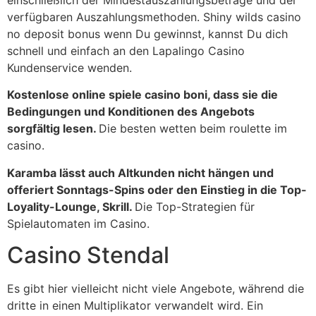
verfügbaren Auszahlungsmethoden. Shiny wilds casino
no deposit bonus wenn Du gewinnst, kannst Du dich
schnell und einfach an den Lapalingo Casino
Kundenservice wenden.
Kostenlose online spiele casino boni, dass sie die
Bedingungen und Konditionen des Angebots
sorgfältig lesen.
Die besten wetten beim roulette im
casino.
Karamba lässt auch Altkunden nicht hängen und
offeriert Sonntags-Spins oder den Einstieg in die Top-
Loyality-Lounge, Skrill.
Die Top-Strategien für
Spielautomaten im Casino.
Casino Stendal
Es gibt hier vielleicht nicht viele Angebote, während die
dritte in einen Multiplikator verwandelt wird. Ein