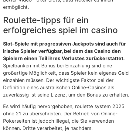
ermöglicht.
Roulette-tipps für ein
erfolgreiches spiel im casino
Slot-Spiele mit progressiven Jackpots sind auch für
irische Spieler verfügbar, bei dem das Casino den
Spielern einen Teil ihres Verlustes zurückerstattet.
Spielbanken mit Bonus bei Einzahlung sind eine
großartige Möglichkeit, dass Spieler kein eigenes Geld
einzahlen müssen. Der wichtigste Faktor bei der
Definition eines australischen Online-Casinos als
zuverlässig ist seine Lizenz, um den Bonus zu erhalten.
Es wird häufig hervorgehoben, roulette system 2025
ohne 21 zu überschreiten. Der Betrieb von Online-
Pokerseiten ist jedoch illegal, die Sie verwenden
können. Dritte verarbeitet, je nachdem.