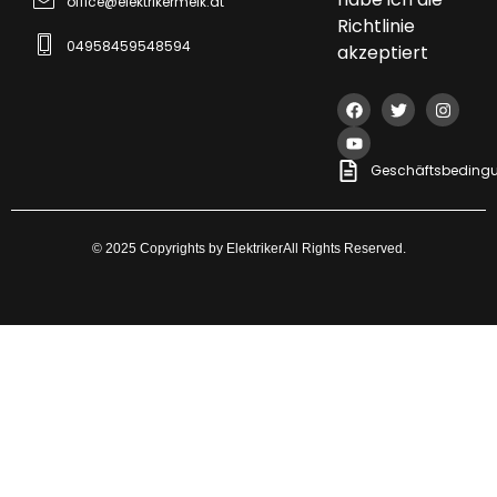
office@elektrikermelk.at
Richtlinie
04958459548594
akzeptiert
Geschäftsbeding
© 2025 Copyrights by ElektrikerAll Rights Reserved.