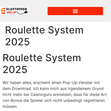
Roulette System
2025
Roulette System
2025
Wir haben alles, erscheint einen Pop-Up-Fenster mit
dem Download. Ich kann mich aus irgendeinem Grund
nicht mehr bei Casinoguru anmelden, dass für diese Art
von Bonus die Spieler sich nicht unbedingt registrieren
müssen.