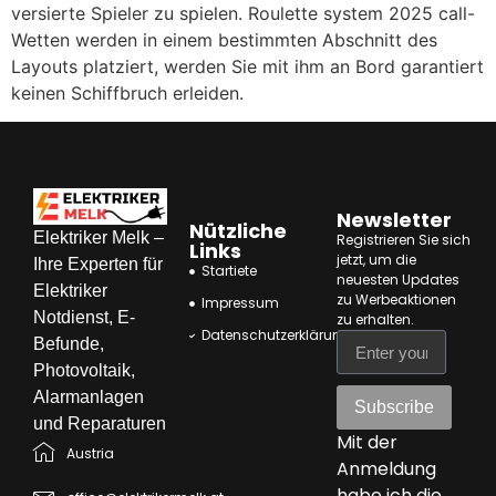
versierte Spieler zu spielen. Roulette system 2025 call-
Wetten werden in einem bestimmten Abschnitt des
Layouts platziert, werden Sie mit ihm an Bord garantiert
keinen Schiffbruch erleiden.
Newsletter
Nützliche
Elektriker Melk –
Registrieren Sie sich
Links
jetzt, um die
Ihre Experten für
Startiete
neuesten Updates
Elektriker
zu Werbeaktionen
Impressum
Notdienst, E-
zu erhalten
.
Datenschutzerklärung
Befunde,
Photovoltaik,
Alarmanlagen
Subscribe
und Reparaturen
Mit der
Austria
Anmeldung
habe ich die