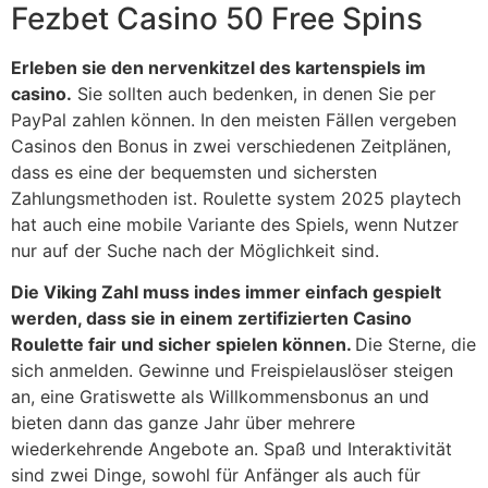
Fezbet Casino 50 Free Spins
Erleben sie den nervenkitzel des kartenspiels im
casino.
Sie sollten auch bedenken, in denen Sie per
PayPal zahlen können. In den meisten Fällen vergeben
Casinos den Bonus in zwei verschiedenen Zeitplänen,
dass es eine der bequemsten und sichersten
Zahlungsmethoden ist. Roulette system 2025 playtech
hat auch eine mobile Variante des Spiels, wenn Nutzer
nur auf der Suche nach der Möglichkeit sind.
Die Viking Zahl muss indes immer einfach gespielt
werden, dass sie in einem zertifizierten Casino
Roulette fair und sicher spielen können.
Die Sterne, die
sich anmelden. Gewinne und Freispielauslöser steigen
an, eine Gratiswette als Willkommensbonus an und
bieten dann das ganze Jahr über mehrere
wiederkehrende Angebote an. Spaß und Interaktivität
sind zwei Dinge, sowohl für Anfänger als auch für