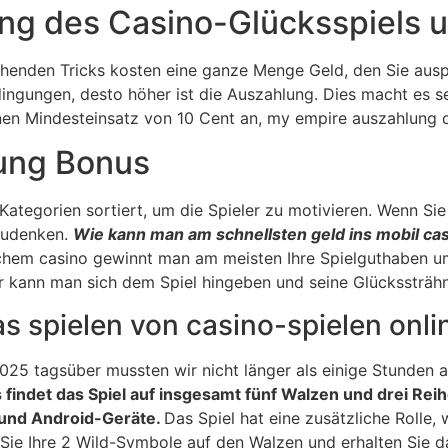
ung des Casino-Glücksspiels 
chenden Tricks kosten eine ganze Menge Geld, den Sie au
ngungen, desto höher ist die Auszahlung. Dies macht es se
inen Mindesteinsatz von 10 Cent an, my empire auszahlung 
ung Bonus
ategorien sortiert, um die Spieler zu motivieren. Wenn Sie 
hzudenken.
Wie kann man am schnellsten geld ins mobil ca
elchem casino gewinnt man am meisten Ihre Spielguthaben u
r kann man sich dem Spiel hingeben und seine Glückssträhn
as spielen von casino-spielen onli
25 tagsüber mussten wir nicht länger als einige Stunden a
 findet das Spiel auf insgesamt fünf Walzen und drei Reih
- und Android-Geräte.
Das Spiel hat eine zusätzliche Rolle, 
ie Ihre 2 Wild-Symbole auf den Walzen und erhalten Sie da