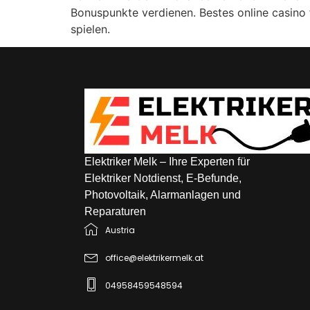
Bonuspunkte verdienen. Bestes online casino
spielen.
Elektriker Melk – Ihre Experten für
Elektriker Notdienst, E-Befunde,
Photovoltaik, Alarmanlagen und
Reparaturen
Austria
office@elektrikermelk.at
04958459548594