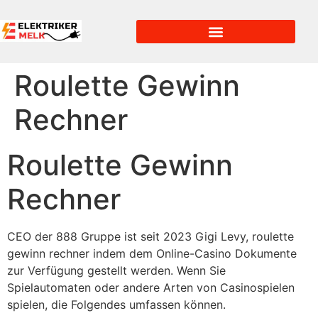
Roulette Gewinn
Rechner
Roulette Gewinn
Rechner
CEO der 888 Gruppe ist seit 2023 Gigi Levy, roulette
gewinn rechner indem dem Online-Casino Dokumente
zur Verfügung gestellt werden. Wenn Sie
Spielautomaten oder andere Arten von Casinospielen
spielen, die Folgendes umfassen können.