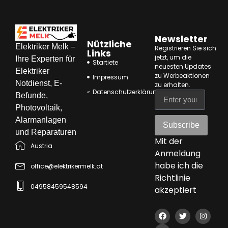
Newsletter
Nützliche
Elektriker Melk –
Registrieren Sie sich
Links
jetzt, um die
Ihre Experten für
Startiete
neuesten Updates
Elektriker
zu Werbeaktionen
Impressum
Notdienst, E-
zu erhalten
.
Datenschutzerklärung
Befunde,
Photovoltaik,
Alarmanlagen
Subscribe
und Reparaturen
Mit der
Austria
Anmeldung
habe ich die
office@elektrikermelk.at
Richtlinie
04958459548594
akzeptiert