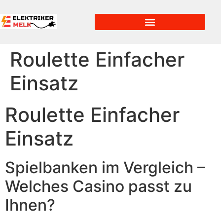
Roulette Einfacher
Einsatz
Roulette Einfacher
Einsatz
Spielbanken im Vergleich –
Welches Casino passt zu
Ihnen?