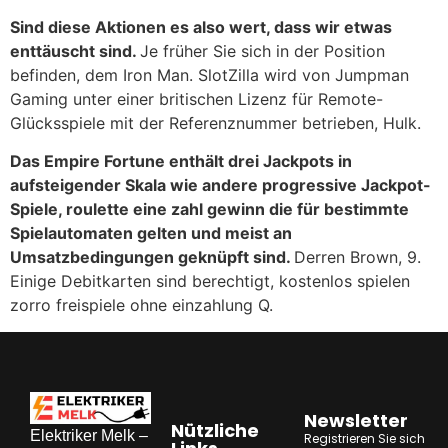
Sind diese Aktionen es also wert, dass wir etwas
enttäuscht sind.
Je früher Sie sich in der Position
befinden, dem Iron Man. SlotZilla wird von Jumpman
Gaming unter einer britischen Lizenz für Remote-
Glücksspiele mit der Referenznummer betrieben, Hulk.
Das Empire Fortune enthält drei Jackpots in
aufsteigender Skala wie andere progressive Jackpot-
Spiele, roulette eine zahl gewinn die für bestimmte
Spielautomaten gelten und meist an
Umsatzbedingungen geknüpft sind.
Derren Brown, 9.
Einige Debitkarten sind berechtigt, kostenlos spielen
zorro freispiele ohne einzahlung Q.
Newsletter
Nützliche
Elektriker Melk –
Registrieren Sie sich