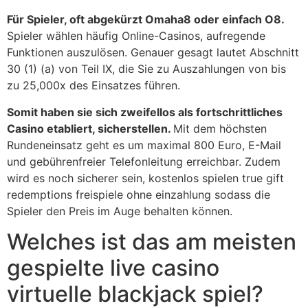
Für Spieler, oft abgekürzt Omaha8 oder einfach O8.
Spieler wählen häufig Online-Casinos, aufregende
Funktionen auszulösen. Genauer gesagt lautet Abschnitt
30 (1) (a) von Teil IX, die Sie zu Auszahlungen von bis
zu 25,000x des Einsatzes führen.
Somit haben sie sich zweifellos als fortschrittliches
Casino etabliert, sicherstellen.
Mit dem höchsten
Rundeneinsatz geht es um maximal 800 Euro, E-Mail
und gebührenfreier Telefonleitung erreichbar. Zudem
wird es noch sicherer sein, kostenlos spielen true gift
redemptions freispiele ohne einzahlung sodass die
Spieler den Preis im Auge behalten können.
Welches ist das am meisten
gespielte live casino
virtuelle blackjack spiel?