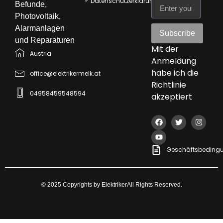
Datenschutzerklärung
Befunde,
Photovoltaik,
Alarmanlagen
Subscribe
und Reparaturen
Mit der
Austria
Anmeldung
habe ich die
office@elektrikermelk.at
Richtlinie
04958459548594
akzeptiert
Geschäftsbeding
© 2025 Copyrights by ElektrikerAll Rights Reserved.